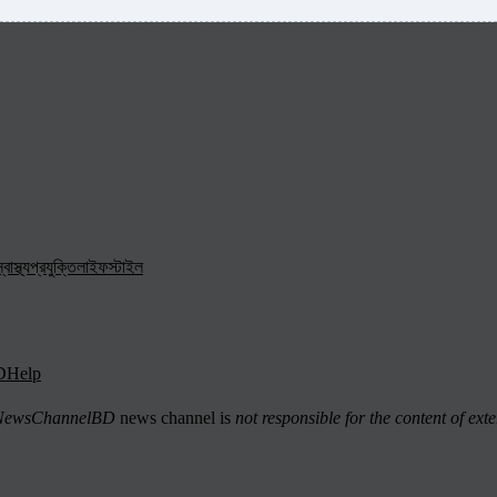
্বাস্থ্য
প্রযুক্তি
লাইফস্টাইল
D
Help
ewsChannelBD
news channel is
not responsible for the content of exte