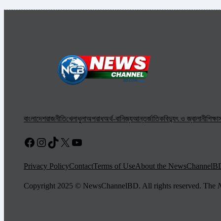
বাংলাদেশ
রাজনীতি
খেলাধুলা
অপরাধ
অর্থ-বানিজ্য
আন্তর্জাতিক
বিদ্যুৎ ও জ্বালানী
শিক্ষা
স
Facebook
Instagram
TikTok
X
YouTube
Privacy Policy
Contact
Terms of Use
About the NewsChannelB
Copyright 2025 © NewsChannelBD. All rights reserved. The
N