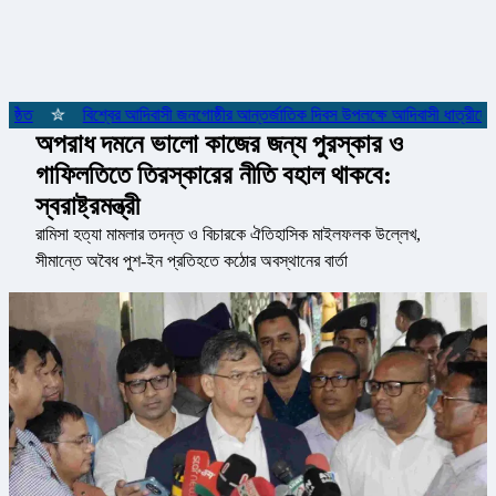
ঠিত
✮
বিশ্বের আদিবাসী জনগোষ্ঠীর আন্তর্জাতিক দিবস উপলক্ষে আদিবাসী ধাত্রীদের স
অপরাধ দমনে ভালো কাজের জন্য পুরস্কার ও
গাফিলতিতে তিরস্কারের নীতি বহাল থাকবে:
স্বরাষ্ট্রমন্ত্রী
রামিসা হত্যা মামলার তদন্ত ও বিচারকে ঐতিহাসিক মাইলফলক উল্লেখ,
সীমান্তে অবৈধ পুশ-ইন প্রতিহতে কঠোর অবস্থানের বার্তা