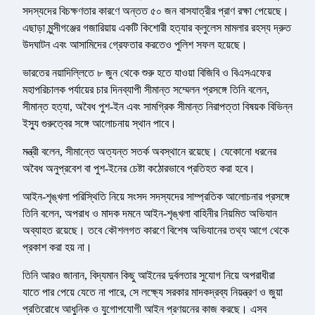
সদস্যদের বিচক্ষণতার কারণে অন্তত ৫০ জন বাসযাত্রীর প্রাণ রক্ষা পেয়েছে।
এছাড়া মুন্সীগঞ্জের গজারিয়ায় একটি কিশোরী হত্যার ক্লুলেস মামলার রহস্য দ্রুত
উদঘাটন এবং আসামিদের গ্রেফতার করতেও পুলিশ সফল হয়েছে।
ভারতের নয়াদিল্লিতে ৮ জুন থেকে শুরু হতে যাওয়া বিজিবি ও বিএসএফের
মহাপরিচালক পর্যায়ের চার দিনব্যাপী সীমান্ত সম্মেলন প্রসঙ্গে তিনি বলেন,
সীমান্ত হত্যা, অবৈধ পুশ-ইন এবং সামগ্রিক সীমান্ত নিরাপত্তা বিষয়ক বিভিন্ন
ইস্যু গুরুত্বের সঙ্গে আলোচনায় স্থান পাবে।
মন্ত্রী বলেন, সীমান্তে অত্যন্ত সতর্ক অবস্থানে রয়েছে। যেকোনো ধরনের
অবৈধ অনুপ্রবেশ বা পুশ-ইনের চেষ্টা কঠোরভাবে প্রতিহত করা হবে।
আইন-শৃঙ্খলা পরিস্থিতি নিয়ে সংসদ সদস্যদের সাম্প্রতিক আলোচনার প্রসঙ্গে
তিনি বলেন, অপরাধ ও মাদক দমনে আইন-শৃঙ্খলা বাহিনীর নিয়মিত অভিযান
অব্যাহত রয়েছে। তবে কৌশলগত কারণে বিশেষ অভিযানের তথ্য আগে থেকে
প্রকাশ করা হয় না।
তিনি আরও জানান, বিদ্যমান কিছু আইনের দুর্বলতার সুযোগ নিয়ে অপরাধীরা
যাতে পার পেয়ে যেতে না পারে, সে লক্ষ্যে সরকার মাদকদ্রব্য নিয়ন্ত্রণ ও জুয়া
প্রতিরোধে আধুনিক ও যুগোপযোগী আইন প্রণয়নের কাজ করছে। এসব