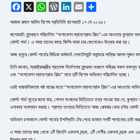
Facebook
X
WhatsApp
WordPress
LinkedIn
Email
Share
আজাদ রুহুল আমিন বিশেষ প্রতিনিধি বাগেরহাট ১৭ মে ২০২৬।
বাগেরহাট: সুন্দরবনে পরিচালিত “অপারেশন ম্যানগ্রোভ শিল্ড”-এর আওতায় কুখ্যাত বন
কোস্ট গার্ড। এ সময় তাদের কাছে জিম্মি থাকা চার জেলেকেও উদ্ধার করা হয়।
আজ দুপুরে কোস্ট গার্ডের মিডিয়া কর্মকর্তা লেফটেন্যান্ট কমান্ডার সাব্বির আলম সুজ
তিনি জানান, স্বরাষ্ট্রমন্ত্রীর প্রত্যক্ষ নির্দেশনায় সুন্দরবন অঞ্চলে সক্রিয় সকল বনদস্
এবং “অপারেশন ম্যানগ্রোভ শিল্ড” নামে দুটি বিশেষ অভিযান পরিচালিত হচ্ছে।
এরই ধারাবাহিকতায় ষষ্ঠ বারের মতো “অপারেশন ম্যানগ্রোভ শিল্ড”-এর আওতায় অভিয
কোস্ট গার্ড সূত্রে জানা যায়, গোপন সংবাদের ভিত্তিতে তথ্য পাওয়া যায় যে, কুখ্যা
এলাকায় অবস্থান করছে। প্রাপ্ত তথ্যের ভিত্তিতে আজ রোববার ভোর ৪টায় কোস্ট
অভিযান চলাকালে কোস্ট গার্ডের উপস্থিতি টের পেয়ে ডাকাত দলটি পালানোর চেষ্টা
এ সময় তাদের কাছ থেকে ১টি বিদেশি একনলা বন্দুক, ২টি দেশীয় একনলা বন্দুক এবং ২
উদ্ধার করা হয়।