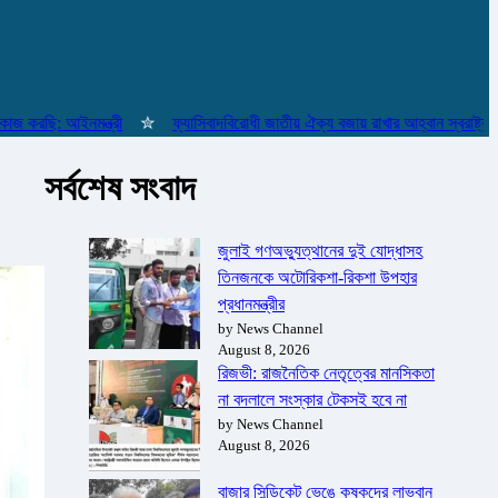
ছি: আইনমন্ত্রী
✮
ফ্যাসিবাদবিরোধী জাতীয় ঐক্য বজায় রাখার আহ্বান স্বরাষ্ট্রমন্ত্রীর
সর্বশেষ সংবাদ
জুলাই গণঅভ্যুত্থানের দুই যোদ্ধাসহ
তিনজনকে অটোরিকশা-রিকশা উপহার
প্রধানমন্ত্রীর
by News Channel
August 8, 2026
রিজভী: রাজনৈতিক নেতৃত্বের মানসিকতা
না বদলালে সংস্কার টেকসই হবে না
by News Channel
August 8, 2026
বাজার সিন্ডিকেট ভেঙে কৃষকদের লাভবান