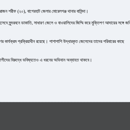
াজন শরীফ (২০), বাগেরহাট জেলার মোরেলগঞ্জ থানার বাসিন্দা।
হিসেবে সুন্দরবনে ডাকাতি, সাধারণ জেলে ও বাওয়ালিদের জিম্মি করে মুক্তিপণ আদায়ের সঙ্গে জড
ের কার্যক্রম প্রক্রিয়াধীন রয়েছে। পাশাপাশি উদ্ধারকৃত জেলেদের তাদের পরিবারের কাছে
র সহযোগীদের বিরুদ্ধে ভবিষ্যতেও এ ধরনের অভিযান অব্যাহত থাকবে।