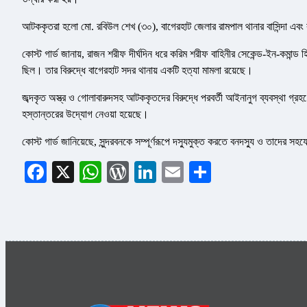
আটককৃতরা হলো মো. রবিউল শেখ (৩০), বাগেরহাট জেলার রামপাল থানার বাসিন্দা এবং র
কোস্ট গার্ড জানায়, রাজন শরীফ দীর্ঘদিন ধরে করিম শরীফ বাহিনীর সেকেন্ড-ইন-কমান্ড 
ছিল। তার বিরুদ্ধে বাগেরহাট সদর থানায় একটি হত্যা মামলা রয়েছে।
জব্দকৃত অস্ত্র ও গোলাবারুদসহ আটককৃতদের বিরুদ্ধে পরবর্তী আইনানুগ ব্যবস্থা গ্রহণ
হস্তান্তরের উদ্যোগ নেওয়া হয়েছে।
কোস্ট গার্ড জানিয়েছে, সুন্দরবনকে সম্পূর্ণরূপে দস্যুমুক্ত করতে বনদস্যু ও তাদে
Facebook
X
WhatsApp
WordPress
LinkedIn
Email
Share