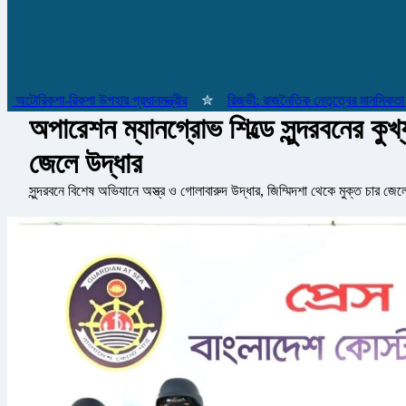
িকশা-রিকশা উপহার প্রধানমন্ত্রীর
✮
রিজভী: রাজনৈতিক নেতৃত্বের মানসিকতা না বদ
অপারেশন ম্যানগ্রোভ শিল্ডে সুন্দরবনের ক
জেলে উদ্ধার
সুন্দরবনে বিশেষ অভিযানে অস্ত্র ও গোলাবারুদ উদ্ধার, জিম্মিদশা থেকে মুক্ত চার জেল