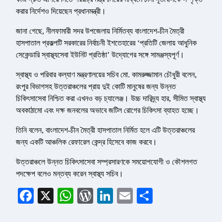
করার নির্দেশও দিয়েছেন প্রধানমন্ত্রী।
জানা গেছে, নীলফামারী সদর উপজেলায় নির্মিতব্য বাংলাদেশ-চীন মৈত্রী
হাসপাতাল প্রকল্পটি সরকারের নির্বাচনী ইশতেহারের ‘প্রতিটি জেলায় আধুনিক
সেকেন্ডারি স্বাস্থ্যসেবা ইউনিট প্রতিষ্ঠা’ উদ্যোগের সঙ্গে সামঞ্জস্যপূর্ণ।
স্বাস্থ্য ও পরিবার কল্যাণ মন্ত্রণালয়ের সচিব মো. কামরুজ্জামান চৌধুরী বলেন,
রংপুর বিভাগসহ উত্তরাঞ্চলের প্রায় দুই কোটি মানুষের জন্য উন্নত
চিকিৎসাসেবা নিশ্চিত করা এখনও বড় চ্যালেঞ্জ। উচ্চ দারিদ্র্য হার, সীমিত স্বাস্থ্য
অবকাঠামো এবং দক্ষ জনবলের অভাবে জটিল রোগের চিকিৎসা ব্যাহত হচ্ছে।
তিনি বলেন, বাংলাদেশ-চীন মৈত্রী হাসপাতাল নির্মিত হলে এটি উত্তরাঞ্চলের
জন্য একটি আঞ্চলিক রেফারেল কেন্দ্র হিসেবে কাজ করবে।
উত্তরাঞ্চলে উন্নত চিকিৎসাসেবা সম্প্রসারণকে সময়োপযোগী ও কৌশলগত
পদক্ষেপ বলেও মন্তব্য করেন স্বাস্থ্য সচিব।
Facebook
X
WhatsApp
WordPress
LinkedIn
Email
Share