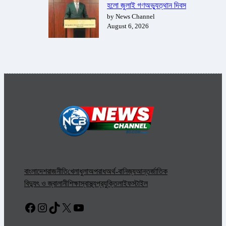
হলো জুলাই গণঅভ্যুত্থান দিবস
by News Channel
August 6, 2026
বাংলাদেশ
রাজনীতি
খেলাধুলা
অপরাধ
অর্থ-বানিজ্য
আন্তর্জাতিক
বিদ্যুৎ ও জ্বালানী
শিক্ষা
স্বাস্থ্য
প্রযুক্তি
লাইফস্টাইল
Facebook
Instagram
TikTok
X
YouTube