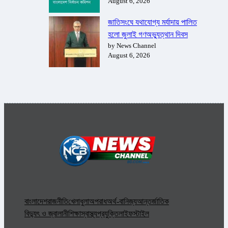
August 6, 2026
জাতিসংঘে যথাযোগ্য মর্যাদায় পালিত
হলো জুলাই গণঅভ্যুত্থান দিবস
by News Channel
August 6, 2026
বাংলাদেশ
রাজনীতি
খেলাধুলা
অপরাধ
অর্থ-বানিজ্য
আন্তর্জাতিক
বিদ্যুৎ ও জ্বালানী
শিক্ষা
স্বাস্থ্য
প্রযুক্তি
লাইফস্টাইল