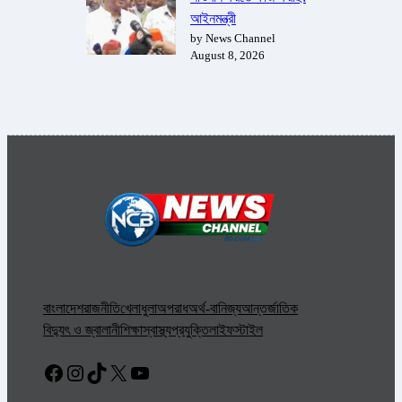
আইনমন্ত্রী
by News Channel
August 8, 2026
বাংলাদেশ
রাজনীতি
খেলাধুলা
অপরাধ
অর্থ-বানিজ্য
আন্তর্জাতিক
বিদ্যুৎ ও জ্বালানী
শিক্ষা
স্বাস্থ্য
প্রযুক্তি
লাইফস্টাইল
Facebook
Instagram
TikTok
X
YouTube