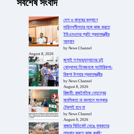
সর্বশেষ সংবাদ
দেশ ও মানুষের কল্যাণে
দায়িত্বশীলতার সঙ্গে কাজ করতে
ইউএনওদের প্রতি প্রধানমন্ত্রীর
আহ্বান
by News Channel
August 8, 2026
জুলাই গণঅভ্যুত্থানের দুই
যোদ্ধাসহ তিনজনকে অটোরিকশা-
রিকশা উপহার প্রধানমন্ত্রীর
by News Channel
August 8, 2026
রিজভী: রাজনৈতিক নেতৃত্বের
মানসিকতা না বদলালে সংস্কার
টেকসই হবে না
by News Channel
August 8, 2026
বাজার সিন্ডিকেট ভেঙে কৃষকদের
লাভবান করতে কাজ করছি: