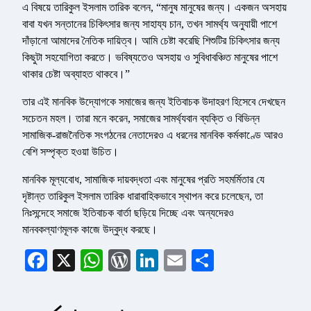
এ বিষয়ে তারিকুল ইসলাম তারিক বলেন, “মানুষ মানুষের জন্য। একজন অসহায়
বাবা যখন সন্তানের চিকিৎসার জন্য সাহায্য চান, তখন সামর্থ্য অনুযায়ী পাশে
দাঁড়ানো আমাদের নৈতিক দায়িত্ব। আমি চেষ্টা করেছি শিশুটির চিকিৎসার জন্য
কিছুটা সহযোগিতা করতে। ভবিষ্যতেও অসহায় ও সুবিধাবঞ্চিত মানুষের পাশে
থাকার চেষ্টা অব্যাহত থাকবে।”
তার এই মানবিক উদ্যোগকে সমাজের জন্য ইতিবাচক উদাহরণ হিসেবে দেখছেন
সচেতন মহল। তারা মনে করেন, সমাজের সামর্থ্যবান ব্যক্তি ও বিভিন্ন
সামাজিক-রাজনৈতিক সংগঠনের নেতাদেরও এ ধরনের মানবিক কর্মকাণ্ডে আরও
বেশি সম্পৃক্ত হওয়া উচিত।
মানবিক মূল্যবোধ, সামাজিক দায়বদ্ধতা এবং মানুষের প্রতি সহমর্মিতার যে
দৃষ্টান্ত তারিকুল ইসলাম তারিক ধারাবাহিকভাবে স্থাপন করে চলেছেন, তা
নিঃসন্দেহে সমাজে ইতিবাচক বার্তা ছড়িয়ে দিচ্ছে এবং অন্যদেরও
মানবকল্যাণমূলক কাজে উদ্বুদ্ধ করছে।
Facebook
X
WhatsApp
WordPress
LinkedIn
Email
Share