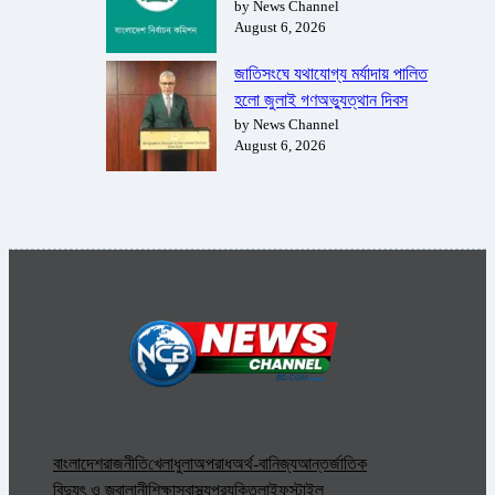
by News Channel
August 6, 2026
জাতিসংঘে যথাযোগ্য মর্যাদায় পালিত
হলো জুলাই গণঅভ্যুত্থান দিবস
by News Channel
August 6, 2026
বাংলাদেশ
রাজনীতি
খেলাধুলা
অপরাধ
অর্থ-বানিজ্য
আন্তর্জাতিক
বিদ্যুৎ ও জ্বালানী
শিক্ষা
স্বাস্থ্য
প্রযুক্তি
লাইফস্টাইল