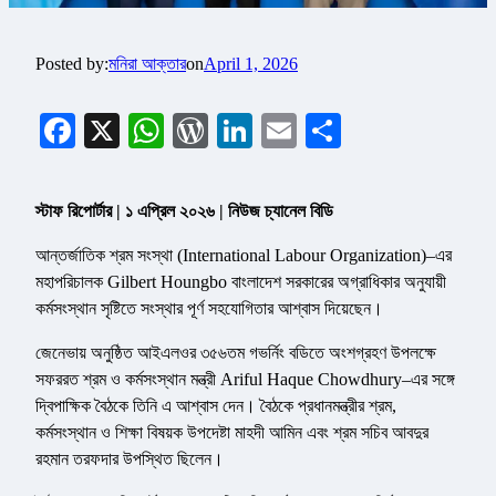
Posted by:
মনিরা আক্তার
on
April 1, 2026
Facebook
X
WhatsApp
WordPress
LinkedIn
Email
Share
স্টাফ রিপোর্টার | ১ এপ্রিল ২০২৬ | নিউজ চ্যানেল বিডি
আন্তর্জাতিক শ্রম সংস্থা (International Labour Organization)–এর
মহাপরিচালক Gilbert Houngbo বাংলাদেশ সরকারের অগ্রাধিকার অনুযায়ী
কর্মসংস্থান সৃষ্টিতে সংস্থার পূর্ণ সহযোগিতার আশ্বাস দিয়েছেন।
জেনেভায় অনুষ্ঠিত আইএলওর ৩৫৬তম গভর্নিং বডিতে অংশগ্রহণ উপলক্ষে
সফররত শ্রম ও কর্মসংস্থান মন্ত্রী Ariful Haque Chowdhury–এর সঙ্গে
দ্বিপাক্ষিক বৈঠকে তিনি এ আশ্বাস দেন। বৈঠকে প্রধানমন্ত্রীর শ্রম,
কর্মসংস্থান ও শিক্ষা বিষয়ক উপদেষ্টা মাহদী আমিন এবং শ্রম সচিব আবদুর
রহমান তরফদার উপস্থিত ছিলেন।