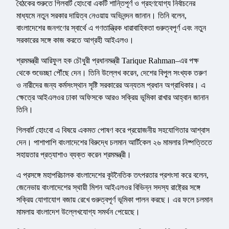
বৈঠকের শুরুতে গিলবার্ট হোংবো একটি শান্তিপূর্ণ ও গ্রহণযোগ্য নির্বাচনের
মাধ্যমে নতুন সরকার দায়িত্ব নেওয়ায় অভিনন্দন জানান। তিনি বলেন,
বাংলাদেশের জনগণের স্বার্থে এ গণতান্ত্রিক ধারাবাহিকতা গুরুত্বপূর্ণ এবং নতুন
সরকারের সঙ্গে কাজ করতে আগ্রহী আইএলও।
শ্রমমন্ত্রী আরিফুল হক চৌধুরী প্রধানমন্ত্রী Tarique Rahman–এর পক্ষ
থেকে শুভেচ্ছা পৌঁছে দেন। তিনি উল্লেখ করেন, দেশের বিপুল সংখ্যক তরুণ
ও নারীদের জন্য কর্মসংস্থান সৃষ্টি সরকারের অন্যতম প্রধান অগ্রাধিকার। এ
ক্ষেত্রে আইএলওর ঢাকা অফিসকে আরও সক্রিয় ভূমিকা রাখার আহ্বান জানান
তিনি।
গিলবার্ট হোংবো এ বিষয়ে একমত পোষণ করে প্রয়োজনীয় সহযোগিতার আশ্বাস
দেন। পাশাপাশি বাংলাদেশের বিরুদ্ধে চলমান আর্টিকেল ২৬ মামলার নিষ্পত্তিতে
সহায়তার প্রত্যাশাও ব্যক্ত করেন শ্রমমন্ত্রী।
এ প্রসঙ্গে মহাপরিচালক বাংলাদেশের কূটনৈতিক তৎপরতার প্রশংসা করে বলেন,
জেনেভায় বাংলাদেশের স্থায়ী মিশন আইএলওর বিভিন্ন সদস্য রাষ্ট্রের সঙ্গে
সক্রিয় যোগাযোগ বজায় রেখে গুরুত্বপূর্ণ ভূমিকা পালন করছে। এর ফলে চলমান
মামলায় বাংলাদেশ উল্লেখযোগ্য সমর্থন পেয়েছে।