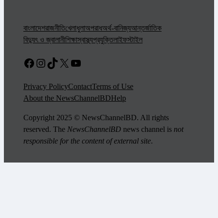
বাংলাদেশ
রাজনীতি
খেলাধুলা
অপরাধ
অর্থ-বানিজ্য
আন্তর্জাতিক
বিদ্যুৎ ও জ্বালানী
শিক্ষা
স্বাস্থ্য
প্রযুক্তি
লাইফস্টাইল
Facebook
Instagram
TikTok
X
YouTube
Privacy Policy
Contact
Terms of Use
About the NewsChannelBD
Help
Copyright 2025 © NewsChannelBD. All rights
reserved. The
NewsChannelBD
news channel is
not
responsible for the content of external site
.