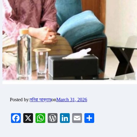
Posted by:
মনিরা আক্তার
on
March 31, 2026
Facebook
X
WhatsApp
WordPress
LinkedIn
Email
Share