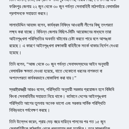
ফরিদপুর জেলায় ২২ জুন থেকে ৩০ জুন পর্যন্ত সেনাবাহিনী মাঠপর্যায়ে বেসামরিক
প্রশাসনকে সহায়তা করবে।
সালাহউদ্দিন আহমদ বলেন, কার্যক্রম নিষিদ্ধ আওয়ামী লীগের কিছু তৎপরতা
লক্ষ্য করা যাচ্ছে। বিভিন্ন জেলায় মিছিল-মিটিং আয়োজনের মাধ্যমে তারা
আইনশৃঙ্খলা পরিস্থিতির অবনতি ঘটানোর চেষ্টা করতে পারে বলে আশঙ্কা
রয়েছে। এ কারণে আইনশৃঙ্খলা রক্ষাকারী বাহিনীকে সতর্ক থাকার নির্দেশ দেওয়া
হয়েছে।
তিনি বলেন, “আজ থেকে ৩০ জুন পর্যন্ত সেনাসদস্যদের আইন অনুযায়ী
বেসামরিক ক্ষমতা দেওয়া হয়েছে, যাতে যেকোনো ধরনের নাশকতা বা
অপতৎপরতা কার্যকরভাবে মোকাবিলা করা যায়।”
স্বরাষ্ট্রমন্ত্রী আরও বলেন, পরিস্থিতি অনুযায়ী সরকার প্রয়োজন হলে বিজিবি
কিংবা সেনাবাহিনীর সহায়তা নিয়ে থাকে। বর্তমানে দেশের আইনশৃঙ্খলা
পরিস্থিতি আগের তুলনায় অনেক ভালো এবং সরকার সার্বিক পরিস্থিতি
নিবিড়ভাবে পর্যবেক্ষণ করছে।
তিনি উল্লেখ করেন, প্রায় দেড় বছর দায়িত্ব পালনের পর গত ১৫ জুন
সেনাবাহিনীকে মাঠপর্যায় থেকে প্রত্যাহার করা হয়েছিল। তবে সাম্প্রতিক