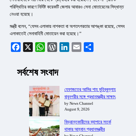
পরিস্থিতির কারণে নির্দিষ্ট কয়েকটি জেলায় আবারও সেনা মোতায়েনের সিদ্ধান্ত
নেওয়া হয়েছে।
মন্ত্রী বলেন, “যেসব এলাকায় নাশকতা বা অপতৎপরতার আশঙ্কা রয়েছে, সেসব
এলাকাতেই সেনাবাহিনী মোতায়েন করা হয়েছে।”
Facebook
X
WhatsApp
WordPress
LinkedIn
Email
Share
সর্বশেষ সংবাদ
হেফাজতের আমির শাহ মুহিব্বুল্লাহ
বাবুনগরীর সঙ্গে প্রধানমন্ত্রীর সাক্ষাৎ
by News Channel
August 9, 2026
বিভ্রান্তকারীদের ব্যাপারে সতর্ক
থাকার আহ্বান প্রধানমন্ত্রীর
by News Channel