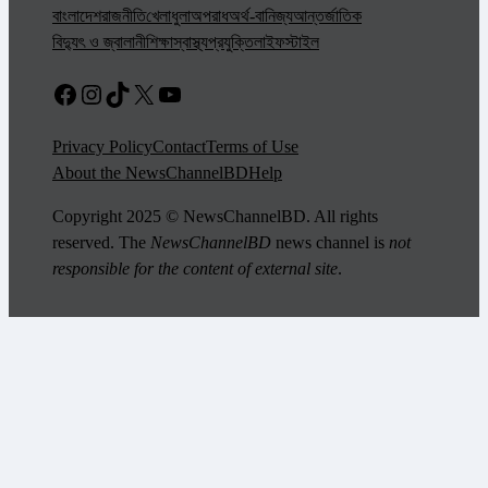
বাংলাদেশ
রাজনীতি
খেলাধুলা
অপরাধ
অর্থ-বানিজ্য
আন্তর্জাতিক
বিদ্যুৎ ও জ্বালানী
শিক্ষা
স্বাস্থ্য
প্রযুক্তি
লাইফস্টাইল
Facebook
Instagram
TikTok
X
YouTube
Privacy Policy
Contact
Terms of Use
About the NewsChannelBD
Help
Copyright 2025 © NewsChannelBD. All rights
reserved. The
NewsChannelBD
news channel is
not
responsible for the content of external site
.