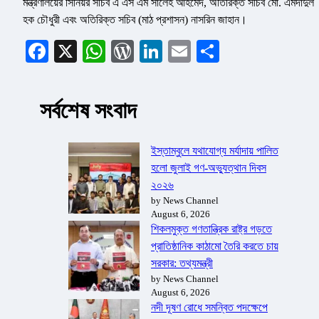
মন্ত্রণালয়ের সিনিয়র সচিব এ এস এম সালেহ আহমেদ, অতিরিক্ত সচিব মো. এমদাদুল
হক চৌধুরী এবং অতিরিক্ত সচিব (মাঠ প্রশাসন) নাসরিন জাহান।
Facebook
X
WhatsApp
WordPress
LinkedIn
Email
Share
সর্বশেষ সংবাদ
ইস্তাম্বুলে যথাযোগ্য মর্যাদায় পালিত
হলো জুলাই গণ-অভ্যুত্থান দিবস
২০২৬
by News Channel
August 6, 2026
শিকলমুক্ত গণতান্ত্রিক রাষ্ট্র গড়তে
প্রাতিষ্ঠানিক কাঠামো তৈরি করতে চায়
সরকার: তথ্যমন্ত্রী
by News Channel
August 6, 2026
নদী দূষণ রোধে সমন্বিত পদক্ষেপে