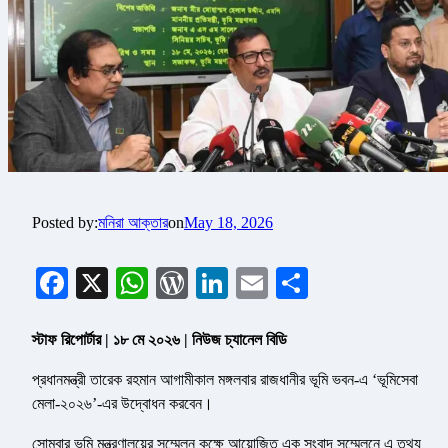
Posted by:
মনিরা আক্তার
on
May 18, 2026
Facebook
X
WhatsApp
WordPress
LinkedIn
Email
Share
স্টাফ রিপোর্টার | ১৮ মে ২০২৬ | নিউজ চ্যানেল বিডি
প্রধানমন্ত্রী তারেক রহমান আগামীকাল মঙ্গলবার রাজধানীর ভূমি ভবন-এ ‘ভূমিসেবা
মেলা-২০২৬’-এর উদ্বোধন করবেন।
সোমবার ভূমি মন্ত্রণালয়ের সম্মেলন কক্ষে আয়োজিত এক সংবাদ সম্মেলনে এ তথ্য