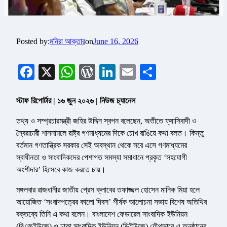
Posted by:
মনিরা আক্তার
on
June 16, 2026
Facebook
X
WhatsApp
WordPress
LinkedIn
Email
Share
স্টাফ রিপোর্টার | ১৬ জুন ২০২৬ | নিউজ চ্যানেল
তথ্য ও সম্প্রচারমন্ত্রী জহির উদ্দিন স্বপন বলেছেন, অতীতে ফ্যাসিবাদী ও
স্বৈরাচারী শাসনামলে রাষ্ট্র গণমাধ্যমের দিকে চোখ রাঙিয়ে কথা বলত। কিন্তু
বর্তমান গণতান্ত্রিক সরকার সেই অবস্থান থেকে সরে এসে গণমাধ্যমের
স্বাধীনতা ও সাংবাদিকদের পেশাগত সমস্যা সমাধানে প্রকৃত ‘সহযোগী
অংশীদার’ হিসেবে কাজ করতে চায়।
মঙ্গলবার রাজধানীর জাতীয় প্রেস ক্লাবের তফাজ্জল হোসেন মানিক মিয়া হলে
আয়োজিত ‘সংবাদপত্রের কালো দিবস’ শীর্ষক আলোচনা সভায় বিশেষ অতিথির
বক্তব্যে তিনি এ কথা বলেন। বাংলাদেশ ফেডারেল সাংবাদিক ইউনিয়ন
(বিএফইউজে) ও ঢাকা সাংবাদিক ইউনিয়ন (ডিইউজে) যৌথভাবে এ অনুষ্ঠানের