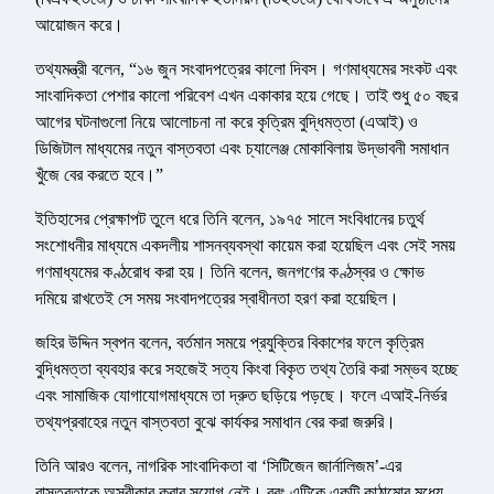
আয়োজন করে।
তথ্যমন্ত্রী বলেন, “১৬ জুন সংবাদপত্রের কালো দিবস। গণমাধ্যমের সংকট এবং
সাংবাদিকতা পেশার কালো পরিবেশ এখন একাকার হয়ে গেছে। তাই শুধু ৫০ বছর
আগের ঘটনাগুলো নিয়ে আলোচনা না করে কৃত্রিম বুদ্ধিমত্তা (এআই) ও
ডিজিটাল মাধ্যমের নতুন বাস্তবতা এবং চ্যালেঞ্জ মোকাবিলায় উদ্ভাবনী সমাধান
খুঁজে বের করতে হবে।”
ইতিহাসের প্রেক্ষাপট তুলে ধরে তিনি বলেন, ১৯৭৫ সালে সংবিধানের চতুর্থ
সংশোধনীর মাধ্যমে একদলীয় শাসনব্যবস্থা কায়েম করা হয়েছিল এবং সেই সময়
গণমাধ্যমের কণ্ঠরোধ করা হয়। তিনি বলেন, জনগণের কণ্ঠস্বর ও ক্ষোভ
দমিয়ে রাখতেই সে সময় সংবাদপত্রের স্বাধীনতা হরণ করা হয়েছিল।
জহির উদ্দিন স্বপন বলেন, বর্তমান সময়ে প্রযুক্তির বিকাশের ফলে কৃত্রিম
বুদ্ধিমত্তা ব্যবহার করে সহজেই সত্য কিংবা বিকৃত তথ্য তৈরি করা সম্ভব হচ্ছে
এবং সামাজিক যোগাযোগমাধ্যমে তা দ্রুত ছড়িয়ে পড়ছে। ফলে এআই-নির্ভর
তথ্যপ্রবাহের নতুন বাস্তবতা বুঝে কার্যকর সমাধান বের করা জরুরি।
তিনি আরও বলেন, নাগরিক সাংবাদিকতা বা ‘সিটিজেন জার্নালিজম’-এর
বাস্তবতাকে অস্বীকার করার সুযোগ নেই। বরং এটিকে একটি কাঠামোর মধ্যে