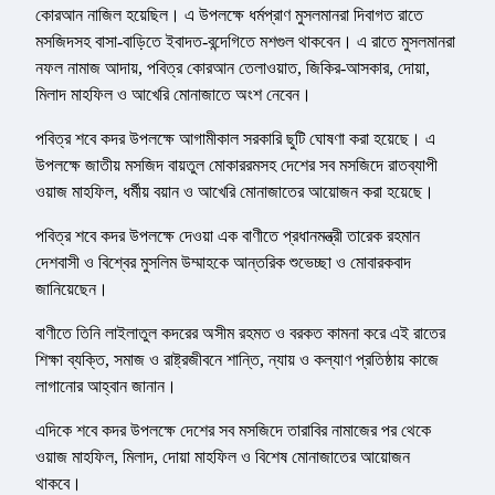
কোরআন নাজিল হয়েছিল। এ উপলক্ষে ধর্মপ্রাণ মুসলমানরা দিবাগত রাতে
মসজিদসহ বাসা-বাড়িতে ইবাদত-বন্দেগিতে মশগুল থাকবেন। এ রাতে মুসলমানরা
নফল নামাজ আদায়, পবিত্র কোরআন তেলাওয়াত, জিকির-আসকার, দোয়া,
মিলাদ মাহফিল ও আখেরি মোনাজাতে অংশ নেবেন।
পবিত্র শবে কদর উপলক্ষে আগামীকাল সরকারি ছুটি ঘোষণা করা হয়েছে। এ
উপলক্ষে জাতীয় মসজিদ বায়তুল মোকাররমসহ দেশের সব মসজিদে রাতব্যাপী
ওয়াজ মাহফিল, ধর্মীয় বয়ান ও আখেরি মোনাজাতের আয়োজন করা হয়েছে।
পবিত্র শবে কদর উপলক্ষে দেওয়া এক বাণীতে প্রধানমন্ত্রী তারেক রহমান
দেশবাসী ও বিশ্বের মুসলিম উম্মাহকে আন্তরিক শুভেচ্ছা ও মোবারকবাদ
জানিয়েছেন।
বাণীতে তিনি লাইলাতুল কদরের অসীম রহমত ও বরকত কামনা করে এই রাতের
শিক্ষা ব্যক্তি, সমাজ ও রাষ্ট্রজীবনে শান্তি, ন্যায় ও কল্যাণ প্রতিষ্ঠায় কাজে
লাগানোর আহ্বান জানান।
এদিকে শবে কদর উপলক্ষে দেশের সব মসজিদে তারাবির নামাজের পর থেকে
ওয়াজ মাহফিল, মিলাদ, দোয়া মাহফিল ও বিশেষ মোনাজাতের আয়োজন
থাকবে।