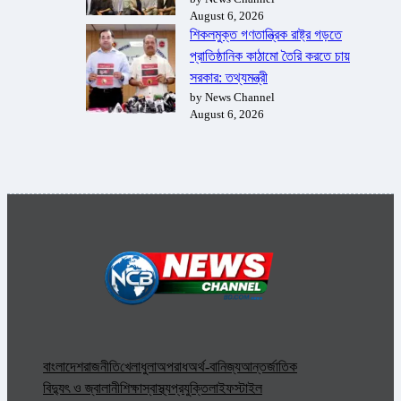
August 6, 2026
শিকলমুক্ত গণতান্ত্রিক রাষ্ট্র গড়তে
প্রাতিষ্ঠানিক কাঠামো তৈরি করতে চায়
সরকার: তথ্যমন্ত্রী
by News Channel
August 6, 2026
বাংলাদেশ
রাজনীতি
খেলাধুলা
অপরাধ
অর্থ-বানিজ্য
আন্তর্জাতিক
বিদ্যুৎ ও জ্বালানী
শিক্ষা
স্বাস্থ্য
প্রযুক্তি
লাইফস্টাইল