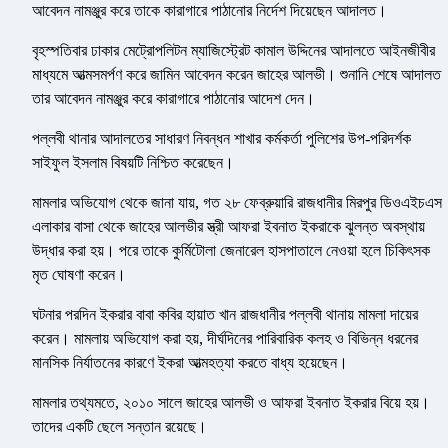
আবেদন নামঞ্জুর করে তাকে কারাগারে পাঠানোর নির্দেশ দিয়েছেন আদালত।
বৃহস্পতিবার ঢাকার মেট্রোপলিটন ম্যাজিস্ট্রেট কামাল উদ্দিনের আদালতে আইনজীবীর
মাধ্যমে আত্মসমর্পণ করে জামিন আবেদন করেন জাহের আলভী। শুনানি শেষে আদালত
তার আবেদন নামঞ্জুর করে কারাগারে পাঠানোর আদেশ দেন।
পল্লবী থানার আদালতের সাধারণ নিবন্ধন শাখার কর্মকর্তা পুলিশের উপ-পরিদর্শক
সাইফুল ইসলাম বিষয়টি নিশ্চিত করেছেন।
মামলার অভিযোগ থেকে জানা যায়, গত ২৮ ফেব্রুয়ারি রাজধানীর মিরপুর ডিওএইচএস
এলাকার বাসা থেকে জাহের আলভীর স্ত্রী আফরা ইবনাত ইকরাকে ঝুলন্ত অবস্থায়
উদ্ধার করা হয়। পরে তাকে কুর্মিটোলা জেনারেল হাসপাতালে নেওয়া হলে চিকিৎসক
মৃত ঘোষণা করেন।
ঘটনার পরদিন ইকরার বাবা কবির হায়াত খান রাজধানীর পল্লবী থানায় মামলা দায়ের
করেন। মামলায় অভিযোগ করা হয়, দীর্ঘদিনের পারিবারিক কলহ ও বিভিন্ন ধরনের
মানসিক নির্যাতনের কারণে ইকরা আত্মহত্যা করতে বাধ্য হয়েছেন।
মামলার তথ্যমতে, ২০১০ সালে জাহের আলভী ও আফরা ইবনাত ইকরার বিয়ে হয়।
তাদের একটি ছেলে সন্তান রয়েছে।