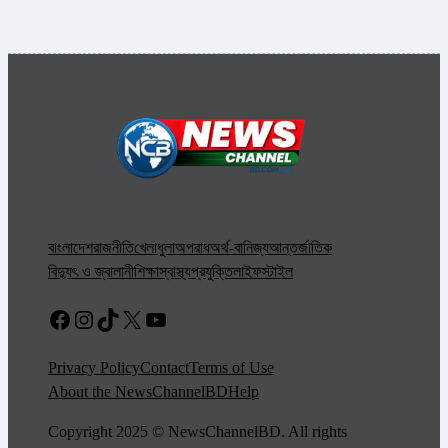
বাংলাদেশ
রাজনীতি
খেলাধুলা
অপরাধ
অর্থ-বানিজ্য
আন্তর্জাতিক
বিদ্যুৎ ও জ্বালানী
শিক্ষা
স্বাস্থ্য
প্রযুক্তি
লাইফস্টাইল
Facebook
Instagram
TikTok
X
YouTube
Privacy Policy
Contact
Terms of Use
About the NewsChannelBD
Help
Copyright 2025 © NewsChannelBD. All rights