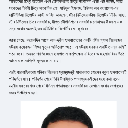
আহতদের মধ্যে রয়েছেন এখন টেলিভিশনের চিত্র সাংবাদিক এইচ এম জসিম, সময়
সংবাদের নির্বাহী চিত্র সাংবাদিক মো. সাইফুল ইসলাম, টাইমস অব বাংলাদেশ-এর
মাল্টিমিডিয়া রিপোর্টার কাজী জাহিদ আহমেদ, স্টার নিউজের স্টাফ রিপোর্টার নিবিড় সাহা,
স্টার নিউজের চিত্র সাংবাদিক, দীপ্ত টেলিভিশনের সাংবাদিক মোহাম্মদ ইকবাল এবং
সদ্য সংবাদ অনলাইনের মাল্টিমিডিয়া রিপোর্টার মো. জুবায়ের।
জানা গেছে, কয়েকদিন আগে আদ-দ্বীন হাসপাতালের একটি এসির গ্যাস লিকেজের
ঘটনায় কয়েকজন শিশুর মৃত্যুর অভিযোগ ওঠে। এ ঘটনায় সরকার একটি তদন্ত কমিটি
গঠন করে। তদন্ত প্রতিবেদনে হাসপাতাল কর্তৃপক্ষের দায়িত্বে অবহেলার বিষয় উঠে
আসে বলে সংশ্লিষ্ট সূত্রে জানা যায়।
এরই ধারাবাহিকতায় শনিবার বিকেলে স্বাস্থ্যমন্ত্রী সাখাওয়াত হোসেন বকুল হাসপাতালটি
পরিদর্শনে যান। পরিদর্শন শেষে তিনি উপস্থিত গণমাধ্যমকর্মীদের সঙ্গে কথা বলেন।
মন্ত্রীর সফরের খবর পেয়ে বিভিন্ন গণমাধ্যমের সাংবাদিকরা সেখানে সংবাদ সংগ্রহের
জন্য উপস্থিত হন।