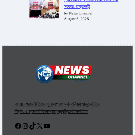
সরকার: তথ্যমন্ত্রী
by News Channel
August 6, 2026
বাংলাদেশ
রাজনীতি
খেলাধুলা
অপরাধ
অর্থ-বানিজ্য
আন্তর্জাতিক
বিদ্যুৎ ও জ্বালানী
শিক্ষা
স্বাস্থ্য
প্রযুক্তি
লাইফস্টাইল
Facebook
Instagram
TikTok
X
YouTube