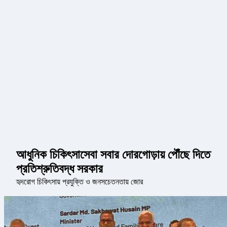
আধুনিক চিকিৎসাসেবা সবার দোরগোড়ায় পৌঁছে দিতে
প্রতিশ্রুতিবদ্ধ সরকার
হৃদরোগ চিকিৎসায় প্রযুক্তি ও জনসচেতনতায় জোর