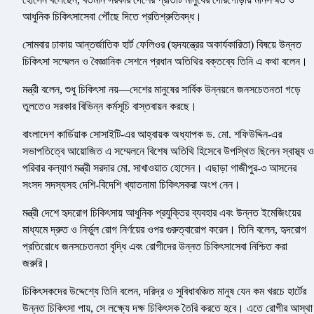
আধুনিক চিকিৎসাসেবা পৌঁছে দিতে প্রতিশ্রুতিবদ্ধ।
সোমবার ঢাকায় আন্তর্জাতিক হার্ট ফেলিওর (হৃদযন্ত্রের অকার্যকারিতা) বিষয়ে উন্নত
চিকিৎসা সম্মেলন ও বৈজ্ঞানিক সেশনে প্রধান অতিথির বক্তব্যে তিনি এ কথা বলেন।
মন্ত্রী বলেন, শুধু চিকিৎসা নয়—দেশের মানুষের সার্বিক উন্নয়নে জনসচেতনতা গড়ে
তুলতেও সরকার বিভিন্ন কর্মসূচি বাস্তবায়ন করছে।
বাংলাদেশ কার্ডিয়াক সোসাইটি-এর আহ্বায়ক অধ্যাপক ড. মো. শফিউদ্দিন-এর
সভাপতিত্বে আয়োজিত এ সম্মেলনে বিশেষ অতিথি হিসেবে উপস্থিত ছিলেন স্বাস্থ্য ও
পরিবার কল্যাণ মন্ত্রী সরদার মো. সাখাওয়াত হোসেন। এছাড়া গাজীপুর-৩ আসনের
সংসদ সদস্যসহ দেশি-বিদেশি খ্যাতনামা চিকিৎসকরা অংশ নেন।
মন্ত্রী দেশে হৃদরোগ চিকিৎসায় আধুনিক প্রযুক্তির ব্যবহার এবং উন্নত ইমেজিংয়ের
মাধ্যমে দ্রুত ও নির্ভুল রোগ নির্ণয়ের ওপর গুরুত্বারোপ করেন। তিনি বলেন, হৃদরোগ
প্রতিরোধে জনসচেতনতা বৃদ্ধি এবং রোগীদের উন্নত চিকিৎসাসেবা নিশ্চিত করা
জরুরি।
চিকিৎসকদের উদ্দেশ্যে তিনি বলেন, দরিদ্র ও সুবিধাবঞ্চিত মানুষ যেন কম খরচে হার্টের
উন্নত চিকিৎসা পায়, সে লক্ষ্যে দক্ষ চিকিৎসক তৈরি করতে হবে। এতে রোগীর আস্থা