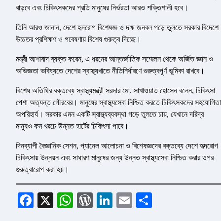
বাড়বে এবং চিকিৎসকদের প্রতি মানুষের নির্ভরতা আরও শক্তিশালী হবে।
তিনি আরও জানান, দেশে হৃদরোগ বিশেষজ্ঞ ও দক্ষ জনবল গড়ে তুলতে সরকার বিদেশে
উচ্চতর প্রশিক্ষণ ও গবেষণায় বিশেষ গুরুত্ব দিচ্ছে।
মন্ত্রী আশাবাদ ব্যক্ত করেন, এ ধরনের আন্তর্জাতিক সম্মেলন থেকে অর্জিত জ্ঞান ও
অভিজ্ঞতা ভবিষ্যতে দেশের স্বাস্থ্যখাতে নীতিনির্ধারণে গুরুত্বপূর্ণ ভূমিকা রাখবে।
বিশেষ অতিথির বক্তব্যে স্বাস্থ্যমন্ত্রী সরদার মো. সাখাওয়াত হোসেন বলেন, চিকিৎসা
পেশা অত্যন্ত গৌরবের। মানুষের স্বাস্থ্যসেবা নিশ্চিত করতে চিকিৎসকদের সহযোগিতা
অপরিহার্য। সরকার এমন একটি স্বাস্থ্যব্যবস্থা গড়ে তুলতে চায়, যেখানে দরিদ্র
মানুষও কম খরচে উন্নত হার্টের চিকিৎসা পাবে।
দিনব্যাপী বৈজ্ঞানিক সেশন, প্যানেল আলোচনা ও বিশেষজ্ঞদের বক্তব্যে দেশে হৃদরোগ
চিকিৎসায় উন্নয়ন এবং সাধারণ মানুষের জন্য উন্নত স্বাস্থ্যসেবা নিশ্চিত করার ওপর
গুরুত্বারোপ করা হয়।
Facebook
X
WhatsApp
WordPress
LinkedIn
Email
Share