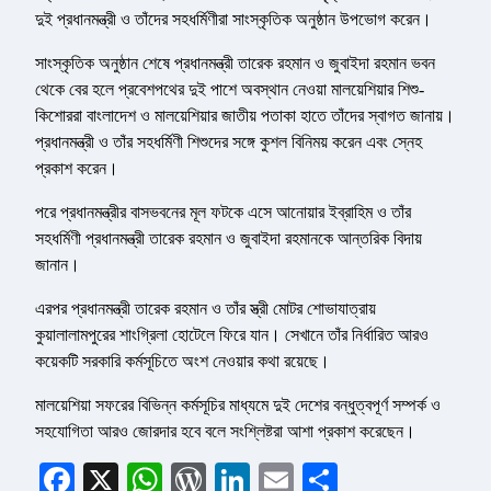
দুই প্রধানমন্ত্রী ও তাঁদের সহধর্মিণীরা সাংস্কৃতিক অনুষ্ঠান উপভোগ করেন।
সাংস্কৃতিক অনুষ্ঠান শেষে প্রধানমন্ত্রী তারেক রহমান ও জুবাইদা রহমান ভবন
থেকে বের হলে প্রবেশপথের দুই পাশে অবস্থান নেওয়া মালয়েশিয়ার শিশু-
কিশোররা বাংলাদেশ ও মালয়েশিয়ার জাতীয় পতাকা হাতে তাঁদের স্বাগত জানায়।
প্রধানমন্ত্রী ও তাঁর সহধর্মিণী শিশুদের সঙ্গে কুশল বিনিময় করেন এবং স্নেহ
প্রকাশ করেন।
পরে প্রধানমন্ত্রীর বাসভবনের মূল ফটকে এসে আনোয়ার ইব্রাহিম ও তাঁর
সহধর্মিণী প্রধানমন্ত্রী তারেক রহমান ও জুবাইদা রহমানকে আন্তরিক বিদায়
জানান।
এরপর প্রধানমন্ত্রী তারেক রহমান ও তাঁর স্ত্রী মোটর শোভাযাত্রায়
কুয়ালালামপুরের শাংগ্রিলা হোটেলে ফিরে যান। সেখানে তাঁর নির্ধারিত আরও
কয়েকটি সরকারি কর্মসূচিতে অংশ নেওয়ার কথা রয়েছে।
মালয়েশিয়া সফরের বিভিন্ন কর্মসূচির মাধ্যমে দুই দেশের বন্ধুত্বপূর্ণ সম্পর্ক ও
সহযোগিতা আরও জোরদার হবে বলে সংশ্লিষ্টরা আশা প্রকাশ করেছেন।
Facebook
X
WhatsApp
WordPress
LinkedIn
Email
Share