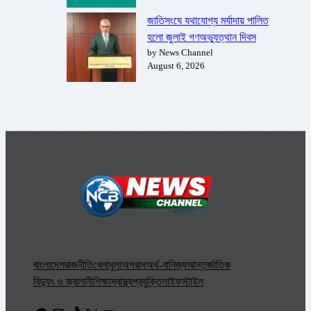
জাতিসংঘে যথাযোগ্য মর্যাদায় পালিত
হলো জুলাই গণঅভ্যুত্থান দিবস
by News Channel
August 6, 2026
বাংলাদেশ
রাজনীতি
খেলাধুলা
অপরাধ
অর্থ-বানিজ্য
আন্তর্জাতিক
বিদ্যুৎ ও জ্বালানী
শিক্ষা
স্বাস্থ্য
প্রযুক্তি
লাইফস্টাইল