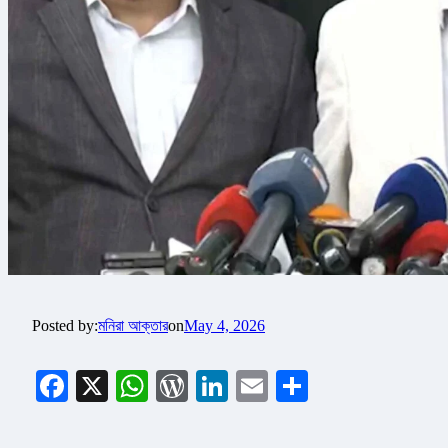
Posted by:
মনিরা আক্তার
on
May 4, 2026
Facebook
X
WhatsApp
WordPress
LinkedIn
Email
Share