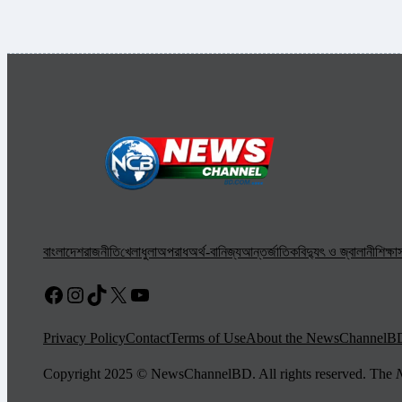
বাংলাদেশ
রাজনীতি
খেলাধুলা
অপরাধ
অর্থ-বানিজ্য
আন্তর্জাতিক
বিদ্যুৎ ও জ্বালানী
শিক্ষা
স
Facebook
Instagram
TikTok
X
YouTube
Privacy Policy
Contact
Terms of Use
About the NewsChannelB
Copyright 2025 © NewsChannelBD. All rights reserved. The
N