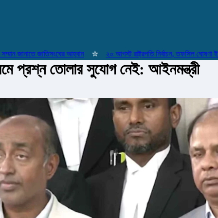
ান জানাতে জাতিসংঘের আহ্বান
✮
২০ আগস্ট রাষ্ট্রপতি নির্বাচন, তফসিল ঘোষণা ইসির
্রমে প্রশ্ন তোলার সুযোগ নেই: আইনমন্ত্রী