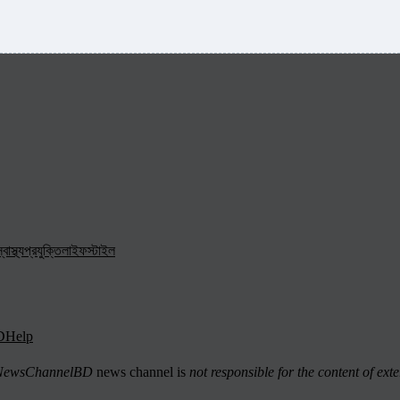
্বাস্থ্য
প্রযুক্তি
লাইফস্টাইল
D
Help
ewsChannelBD
news channel is
not responsible for the content of exte