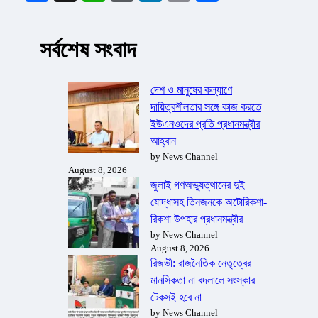
সর্বশেষ সংবাদ
দেশ ও মানুষের কল্যাণে
দায়িত্বশীলতার সঙ্গে কাজ করতে
ইউএনওদের প্রতি প্রধানমন্ত্রীর
আহ্বান
by News Channel
August 8, 2026
জুলাই গণঅভ্যুত্থানের দুই
যোদ্ধাসহ তিনজনকে অটোরিকশা-
রিকশা উপহার প্রধানমন্ত্রীর
by News Channel
August 8, 2026
রিজভী: রাজনৈতিক নেতৃত্বের
মানসিকতা না বদলালে সংস্কার
টেকসই হবে না
by News Channel