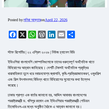
Posted by:
মনিরা আক্তার
on
April 22, 2026
Facebook
X
WhatsApp
WordPress
LinkedIn
Email
Share
স্টাফ রিপোর্টার | ২২ এপ্রিল ২০২৬ | নিউজ চ্যানেল বিডি
ইথিওপিয়া বাংলাদেশি কোম্পানিগুলোকে তাদের গুরুত্বপূর্ণ অর্থনৈতিক খাতে
বিনিয়োগের আহ্বান জানিয়েছে। দেশটি টেকসই অর্থনৈতিক প্রবৃদ্ধির
ধারাবাহিকতা তুলে ধরে নবায়নযোগ্য জ্বালানি, কৃষি-প্রক্রিয়াজাতকরণ, ওষুধশিল্প
এবং শিল্প উৎপাদনসহ বিভিন্ন খাতে বিনিয়োগের সুযোগের কথা উল্লেখ
করেছে।
ঢাকায় প্রাপ্ত এক বার্তায় জানানো হয়, আদ্দিস আবাবায় বাংলাদেশের
পররাষ্ট্রমন্ত্রী ড. খলিলুর রহমান এবং ইথিওপিয়ার পররাষ্ট্রমন্ত্রী গেডিয়ন
তিমোথিওস-এর মধ্যে অনুষ্ঠিত বৈঠকে এ আহ্বান জানানো হয়।