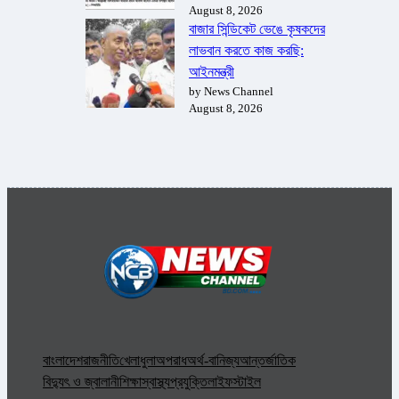
August 8, 2026
বাজার সিন্ডিকেট ভেঙে কৃষকদের
লাভবান করতে কাজ করছি:
আইনমন্ত্রী
by News Channel
August 8, 2026
বাংলাদেশ
রাজনীতি
খেলাধুলা
অপরাধ
অর্থ-বানিজ্য
আন্তর্জাতিক
বিদ্যুৎ ও জ্বালানী
শিক্ষা
স্বাস্থ্য
প্রযুক্তি
লাইফস্টাইল