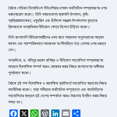
বৈঠকে গেডিয়ন তিমোথিওস ইথিওপিয়ার চলমান অর্থনৈতিক সম্প্রসারণের ওপর
গুরুত্বারোপ করেন। তিনি নবায়নযোগ্য জ্বালানি উৎপাদন, কৃষি-
প্রক্রিয়াজাতকরণ, ওষুধশিল্প এবং চিকিৎসা সরঞ্জাম উৎপাদনসহ বৃহত্তর
শিল্পখাতকে অগ্রাধিকার বিনিয়োগ ক্ষেত্র হিসেবে চিহ্নিত করেন।
তিনি বাংলাদেশি বিনিয়োগকারীদের এসব খাতে সম্ভাবনা অনুসন্ধানের আহ্বান
জানান এবং পারস্পরিকভাবে লাভজনক অংশীদারিত্ব গড়ে তোলার ওপর গুরুত্ব
দেন।
অন্যদিকে, ড. খলিলুর রহমান বাণিজ্য ও বিনিয়োগ সহযোগিতা সম্প্রসারণের
মাধ্যমে দ্বিপাক্ষিক সম্পর্ক আরও জোরদার করার বিষয়ে বাংলাদেশের অঙ্গীকার
পুনর্ব্যক্ত করেন।
বৈঠকে দুই পক্ষ দ্বিপাক্ষিক ও বহুপাক্ষিক প্ল্যাটফর্মে সহযোগিতা বাড়ানোর বিষয়ে
মতবিনিময় করেন। তারা গভীরতর অর্থনৈতিক সম্পৃক্ততা এবং খাতভিত্তিক
সহযোগিতার মাধ্যমে দুই দেশের সম্পর্ককে আরও উচ্চতায় উন্নীত করার বিষয়ে
সম্মত হন।
Facebook
X
WhatsApp
WordPress
LinkedIn
Email
Share