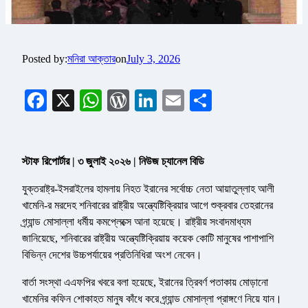
Posted by:
মনিরা আক্তার
on
July 3, 2026
Facebook
X
WhatsApp
WordPress
LinkedIn
Email
Share
স্টাফ রিপোর্টার | ৩ জুলাই ২০২৬ | নিউজ চ্যানেল বিডি
যুক্তরাষ্ট্র-ইসরাইলের হামলায় নিহত ইরানের সর্বোচ্চ নেতা আয়াতুল্লাহ আলী
খামেনি-র মরদেহ শনিবারের রাষ্ট্রীয় অন্ত্যেষ্টিক্রিয়ার আগে শুক্রবার তেহরানের
গ্র্যান্ড মোসাল্লা ধর্মীয় কমপ্লেক্সে আনা হয়েছে। রাষ্ট্রীয় সংবাদমাধ্যম
জানিয়েছে, শনিবারের রাষ্ট্রীয় অন্ত্যেষ্টিক্রিয়ায় কয়েক কোটি মানুষের পাশাপাশি
বিভিন্ন দেশের উচ্চপর্যায়ের প্রতিনিধিরা অংশ নেবেন।
বার্তা সংস্থা এএফপির খবরে বলা হয়েছে, ইরানের ত্রিবর্ণ পতাকায় মোড়ানো
খামেনির কফিন শোকাহত মানুষ কাঁধে করে গ্র্যান্ড মোসাল্লা প্রাঙ্গণে নিয়ে যান।