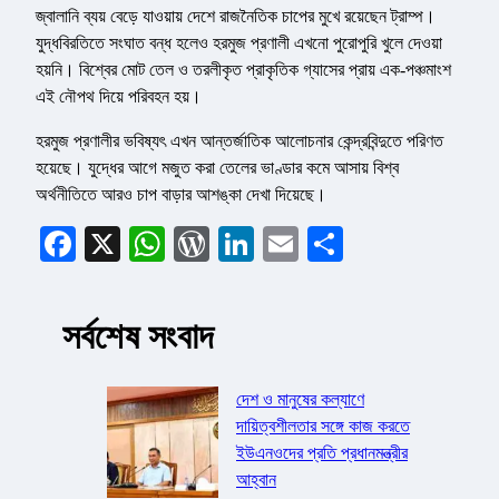
জ্বালানি ব্যয় বেড়ে যাওয়ায় দেশে রাজনৈতিক চাপের মুখে রয়েছেন ট্রাম্প।
যুদ্ধবিরতিতে সংঘাত বন্ধ হলেও হরমুজ প্রণালী এখনো পুরোপুরি খুলে দেওয়া
হয়নি। বিশ্বের মোট তেল ও তরলীকৃত প্রাকৃতিক গ্যাসের প্রায় এক-পঞ্চমাংশ
এই নৌপথ দিয়ে পরিবহন হয়।
হরমুজ প্রণালীর ভবিষ্যৎ এখন আন্তর্জাতিক আলোচনার কেন্দ্রবিন্দুতে পরিণত
হয়েছে। যুদ্ধের আগে মজুত করা তেলের ভাণ্ডার কমে আসায় বিশ্ব
অর্থনীতিতে আরও চাপ বাড়ার আশঙ্কা দেখা দিয়েছে।
Facebook
X
WhatsApp
WordPress
LinkedIn
Email
Share
সর্বশেষ সংবাদ
দেশ ও মানুষের কল্যাণে
দায়িত্বশীলতার সঙ্গে কাজ করতে
ইউএনওদের প্রতি প্রধানমন্ত্রীর
আহ্বান