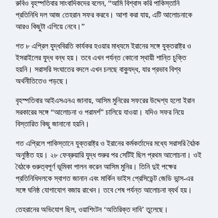
রুবিও বৃহস্পতিবার সাংবাদিকদের বলেন, “আমি বিশ্বাস করি পাকিস্তানি
প্রতিনিধি দল আজ তেহরান সফর করবে। আশা করা যায়, এটি আলোচনাকে
আরও কিছুটা এগিয়ে নেবে।”
গত ৮ এপ্রিল যুদ্ধবিরতি কার্যকর হওয়ার মাধ্যমে ইরানের সঙ্গে যুক্তরাষ্ট্র ও
ইসরাইলের যুদ্ধ বন্ধ হয়। তবে এখন পর্যন্ত কোনো স্থায়ী শান্তি চুক্তি
হয়নি। সরাসরি সংঘাতের বদলে এখন চলছে বাক্যুদ্ধ, যার প্রভাব বিশ্ব
অর্থনীতিতেও পড়ছে।
বৃহস্পতিবার আইএসএনএ জানায়, আসিম মুনিরের সফরের উদ্দেশ্য হলো ইরান
সরকারের সঙ্গে “আলোচনা ও পরামর্শ” চালিয়ে যাওয়া। যদিও সফর নিয়ে
বিস্তারিত কিছু জানানো হয়নি।
গত এপ্রিলে পাকিস্তানে যুক্তরাষ্ট্র ও ইরানের কর্মকর্তাদের মধ্যে সরাসরি বৈঠক
অনুষ্ঠিত হয়। ২৮ ফেব্রুয়ারি যুদ্ধ শুরুর পর সেটিই ছিল প্রথম আলোচনা। ওই
বৈঠকে গুরুত্বপূর্ণ ভূমিকা পালন করেন আসিম মুনির। তিনি দুই পক্ষের
প্রতিনিধিদলকে স্বাগত জানান এবং মার্কিন ভাইস প্রেসিডেন্ট জেডি ভান্স-এর
সঙ্গে ঘনিষ্ঠ যোগাযোগ বজায় রাখেন। তবে শেষ পর্যন্ত আলোচনা ব্যর্থ হয়।
তেহরানের অভিযোগ ছিল, ওয়াশিংটন ‘অতিরিক্ত দাবি’ তুলেছে।