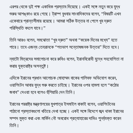
এরপর থেকে দুই পক্ষ একাধিক প্রস্তাব দিয়েছে। একই সঙ্গে নতুন করে যুদ্ধ
শুরুর আশঙ্কাও রয়ে গেছে। ট্রাম্প বুধবার সাংবাদিকদের বলেন, “বিষয়টি এখন
একেবারে প্রান্তসীমায় রয়েছে। আমরা সঠিক উত্তর না পেলে খুব দ্রুত
পরিস্থিতি বদলে যাবে।”
তিনি আরও বলেন, সমঝোতা “খুব দ্রুত” অথবা “কয়েক দিনের মধ্যে” হতে
পারে। তবে এজন্য তেহরানকে “শতভাগ সন্তোষজনক উত্তর” দিতে হবে।
ন্যাটো মিত্রদের সমালোচনা করে রুবিও বলেন, ইরানবিরোধী যুদ্ধে সহযোগিতা না
করায় যুক্তরাষ্ট্র অসন্তুষ্ট।
এদিকে ইরানের প্রধান আলোচক মোহাম্মদ বাকের গালিবফ অভিযোগ করেন,
ওয়াশিংটন আবার যুদ্ধ শুরু করতে চাইছে। ইরানের ওপর হামলা হলে “কঠোর
জবাব” দেওয়া হবে বলেও হুঁশিয়ারি দেন তিনি।
ইরানের পররাষ্ট্র মন্ত্রণালয়ের মুখপাত্র ইসমাইল বাকাই বলেন, ওয়াশিংটনের
পাঠানো প্রস্তাবগুলো খতিয়ে দেখা হচ্ছে। একই সঙ্গে বিদেশে জব্দ থাকা ইরানের
সম্পদ মুক্ত করা এবং মার্কিন নৌ অবরোধ প্রত্যাহারের দাবিও পুনর্ব্যক্ত করেন
তিনি।