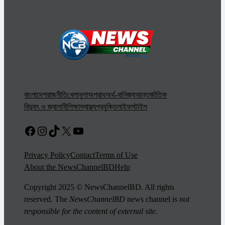
বাংলাদেশ
রাজনীতি
খেলাধুলা
অপরাধ
অর্থ-বানিজ্য
আন্তর্জাতিক
বিদ্যুৎ ও জ্বালানী
শিক্ষা
স্বাস্থ্য
প্রযুক্তি
লাইফস্টাইল
Facebook
Instagram
TikTok
X
YouTube
Privacy Policy
Contact
Terms of Use
About the NewsChannelBD
Help
Copyright 2025 © NewsChannelBD. All rights
reserved. The
NewsChannelBD
news channel is
not
responsible for the content of external site
.