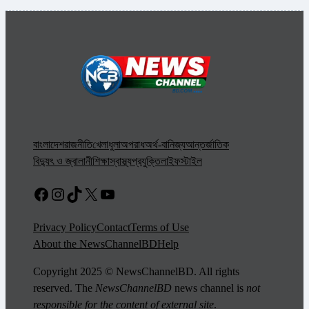
বাংলাদেশ
রাজনীতি
খেলাধুলা
অপরাধ
অর্থ-বানিজ্য
আন্তর্জাতিক
বিদ্যুৎ ও জ্বালানী
শিক্ষা
স্বাস্থ্য
প্রযুক্তি
লাইফস্টাইল
Facebook
Instagram
TikTok
X
YouTube
Privacy Policy
Contact
Terms of Use
About the NewsChannelBD
Help
Copyright 2025 © NewsChannelBD. All rights
reserved. The
NewsChannelBD
news channel is
not
responsible for the content of external site
.