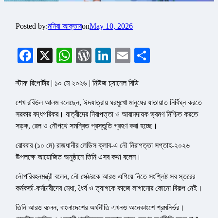
Posted by:
মনিরা আক্তার
on
May 10, 2026
Facebook
X
WhatsApp
WordPress
LinkedIn
Email
Share
স্টাফ রিপোর্টার | ১০ মে ২০২৬ | নিউজ চ্যানেল বিডি
শেখ রবিউল আলম বলেছেন, ঈদযাত্রায় ঘরমুখো মানুষের যাতায়াত নির্বিঘ্ন করতে
সরকার বদ্ধপরিকর। যাত্রীদের নিরাপত্তা ও আরামদায়ক ভ্রমণ নিশ্চিত করতে
সড়ক, রেল ও নৌপথে সমন্বিত প্রস্তুতি গ্রহণ করা হচ্ছে।
রোববার (১০ মে) রাজধানীর লেডিস ক্লাব-এ নৌ নিরাপত্তা সপ্তাহ-২০২৬
উপলক্ষে আয়োজিত অনুষ্ঠানে তিনি এসব কথা বলেন।
নৌপরিবহনমন্ত্রী বলেন, নৌ সেক্টরকে আরও এগিয়ে নিতে সংশ্লিষ্ট সব স্তরের
কর্মকর্তা-কর্মচারীদের মেধা, ধৈর্য ও ত্যাগকে কাজে লাগানোর কোনো বিকল্প নেই।
তিনি আরও বলেন, বাংলাদেশের অর্থনীতি এখনও অনেকাংশে শ্রমনির্ভর।