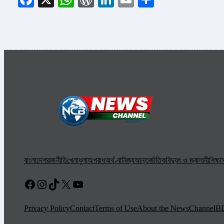
বাংলাদেশ
রাজনীতি
খেলাধুলা
অপরাধ
অর্থ-বানিজ্য
আন্তর্জাতিক
বিদ্যুৎ ও জ্বালানী
শিক্ষা
স
Facebook
Instagram
TikTok
X
YouTube
Privacy Policy
Contact
Terms of Use
About the NewsChannelB