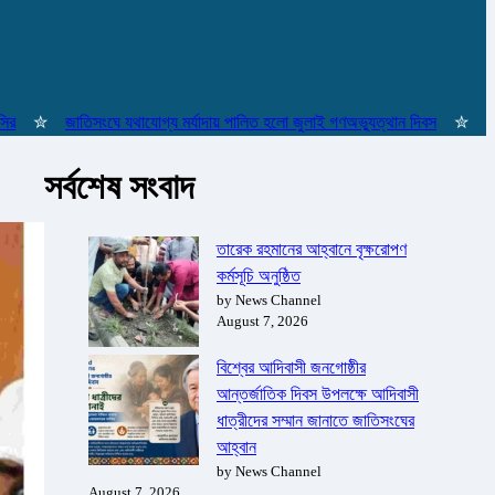
✮
জাতিসংঘে যথাযোগ্য মর্যাদায় পালিত হলো জুলাই গণঅভ্যুত্থান দিবস
✮
ইস্তাম্
সর্বশেষ সংবাদ
তারেক রহমানের আহ্বানে বৃক্ষরোপণ
কর্মসূচি অনুষ্ঠিত
by News Channel
August 7, 2026
বিশ্বের আদিবাসী জনগোষ্ঠীর
আন্তর্জাতিক দিবস উপলক্ষে আদিবাসী
ধাত্রীদের সম্মান জানাতে জাতিসংঘের
আহ্বান
by News Channel
August 7, 2026