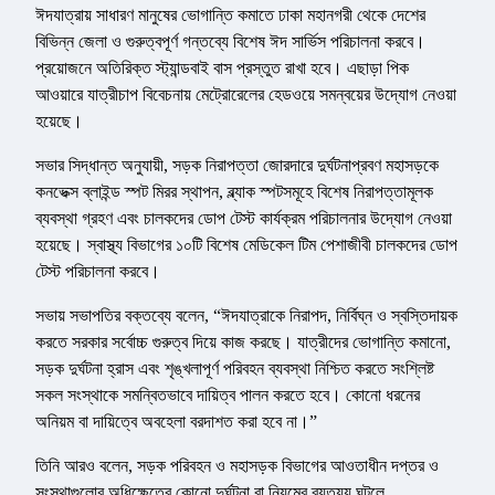
ঈদযাত্রায় সাধারণ মানুষের ভোগান্তি কমাতে ঢাকা মহানগরী থেকে দেশের
বিভিন্ন জেলা ও গুরুত্বপূর্ণ গন্তব্যে বিশেষ ঈদ সার্ভিস পরিচালনা করবে।
প্রয়োজনে অতিরিক্ত স্ট্যান্ডবাই বাস প্রস্তুত রাখা হবে। এছাড়া পিক
আওয়ারে যাত্রীচাপ বিবেচনায় মেট্রোরেলের হেডওয়ে সমন্বয়ের উদ্যোগ নেওয়া
হয়েছে।
সভার সিদ্ধান্ত অনুযায়ী, সড়ক নিরাপত্তা জোরদারে দুর্ঘটনাপ্রবণ মহাসড়কে
কনভেক্স ব্লাইন্ড স্পট মিরর স্থাপন, ব্ল্যাক স্পটসমূহে বিশেষ নিরাপত্তামূলক
ব্যবস্থা গ্রহণ এবং চালকদের ডোপ টেস্ট কার্যক্রম পরিচালনার উদ্যোগ নেওয়া
হয়েছে। স্বাস্থ্য বিভাগের ১০টি বিশেষ মেডিকেল টিম পেশাজীবী চালকদের ডোপ
টেস্ট পরিচালনা করবে।
সভায় সভাপতির বক্তব্যে বলেন, “ঈদযাত্রাকে নিরাপদ, নির্বিঘ্ন ও স্বস্তিদায়ক
করতে সরকার সর্বোচ্চ গুরুত্ব দিয়ে কাজ করছে। যাত্রীদের ভোগান্তি কমানো,
সড়ক দুর্ঘটনা হ্রাস এবং শৃঙ্খলাপূর্ণ পরিবহন ব্যবস্থা নিশ্চিত করতে সংশ্লিষ্ট
সকল সংস্থাকে সমন্বিতভাবে দায়িত্ব পালন করতে হবে। কোনো ধরনের
অনিয়ম বা দায়িত্বে অবহেলা বরদাশত করা হবে না।”
তিনি আরও বলেন, সড়ক পরিবহন ও মহাসড়ক বিভাগের আওতাধীন দপ্তর ও
সংস্থাগুলোর অধিক্ষেত্রে কোনো দুর্ঘটনা বা নিয়মের ব্যত্যয় ঘটলে