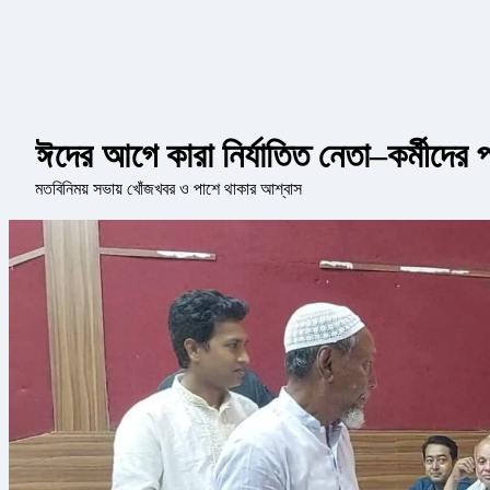
ঈদের আগে কারা নির্যাতিত নেতা–কর্মীদের 
মতবিনিময় সভায় খোঁজখবর ও পাশে থাকার আশ্বাস