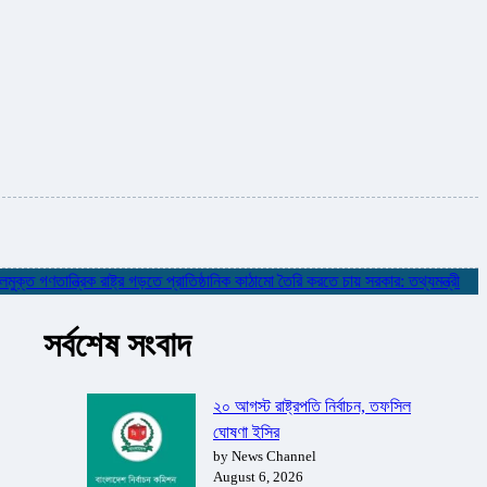
ণতান্ত্রিক রাষ্ট্র গড়তে প্রাতিষ্ঠানিক কাঠামো তৈরি করতে চায় সরকার: তথ্যমন্ত্রী
✮
নদ
সর্বশেষ সংবাদ
২০ আগস্ট রাষ্ট্রপতি নির্বাচন, তফসিল
ঘোষণা ইসির
by News Channel
August 6, 2026