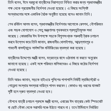
তিনি বলেন, ঈদে ঘরমুখো যাত্রীদের নিরাপত্তা নিশ্চিত করার জন্য প্রধানমন্ত্রীর
পক্ষ থেকে প্রয়োজনীয় নির্দেশনা দেওয়া হয়েছে। এ বিষয়ে সংশ্লিষ্ট
সংস্থাগুলোর সঙ্গে একাধিক বৈঠক অনুষ্ঠিত হয়েছে বলেও জানান তিনি।
শেখ রবিউল আলম বলেন, প্রধানমন্ত্রীর নির্দেশনার আলোকে রেলপথ, নৌপরিবহন
এবং সড়ক যোগাযোগ ও সেতু মন্ত্রণালয় পৃথকভাবে প্রস্তুতিমূলক সভা
করেছে। কোরবানির ঈদ উপলক্ষে সড়কে বিপুলসংখ্যক গরুবাহী ট্রাক চলাচল
করবে উল্লেখ করে তিনি জানান, রাজধানীর ধোলাইপাড়, আব্দুল্লাহপুর ও
গাবতলী বাসস্ট্যান্ডে সার্বক্ষণিক মনিটরিংয়ের ব্যবস্থা করা হয়েছে।
যাত্রীদের উদ্দেশ্যে মন্ত্রী বলেন, যত্রতত্র বাসে ওঠানামা না করতে অনুরোধ
জানানো হয়েছে। একই সঙ্গে পরিবহন মালিকদেরও এ বিষয়ে কঠোর নির্দেশনা
দেওয়া হয়েছে।
তিনি আরও জানান, সড়কে হাইওয়ে পুলিশের পাশাপাশি নির্বাহী ম্যাজিস্ট্রেট ও
গোয়েন্দা সংস্থার সদস্যরা দায়িত্ব পালন করবেন। কোথাও বড় ধরনের যানজট
সৃষ্টি হলে দ্রুত ব্যবস্থা নেওয়া হবে।
নৌপথে যাত্রী চলাচল প্রসঙ্গে মন্ত্রী বলেন, এবারের ঈদ যাত্রায় কেউ স্পিডবোট
বা ছোট নৌকা থেকে সরাসরি লঞ্চে উঠতে পারবে না। তবে টার্মিনালে নির্ধারিত