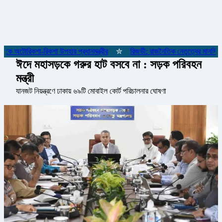
কে অটোরিকশা-রিকশা উপহার প্রধানমন্ত্রীর
✮
রিজভী: রাজনৈতিক নেতৃত্বের মানসিকতা
ঈদে মহাসড়কে গরুর হাট বসবে না : সড়ক পরিবহন
মন্ত্রী
যানজট নিয়ন্ত্রণে ঢাকায় ৬৯টি মোবাইল কোর্ট পরিচালনার ঘোষণা