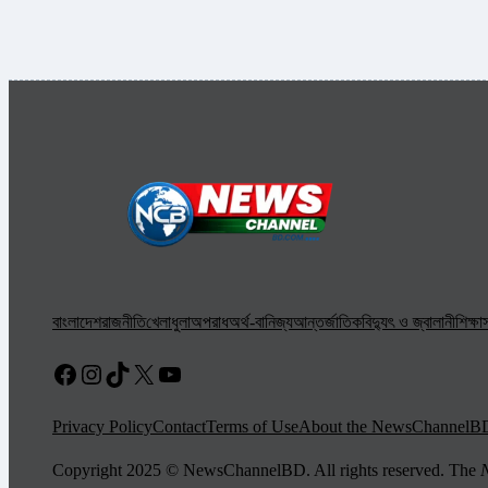
বাংলাদেশ
রাজনীতি
খেলাধুলা
অপরাধ
অর্থ-বানিজ্য
আন্তর্জাতিক
বিদ্যুৎ ও জ্বালানী
শিক্ষা
স
Facebook
Instagram
TikTok
X
YouTube
Privacy Policy
Contact
Terms of Use
About the NewsChannelB
Copyright 2025 © NewsChannelBD. All rights reserved. The
N