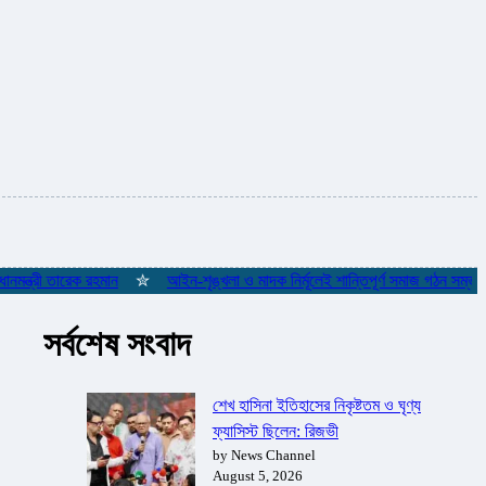
ী তারেক রহমান
✮
আইন-শৃঙ্খলা ও মাদক নির্মূলেই শান্তিপূর্ণ সমাজ গঠন সম্ভব: পানিসম্পদ
সর্বশেষ সংবাদ
শেখ হাসিনা ইতিহাসের নিকৃষ্টতম ও ঘৃণ্য
ফ্যাসিস্ট ছিলেন: রিজভী
by News Channel
August 5, 2026