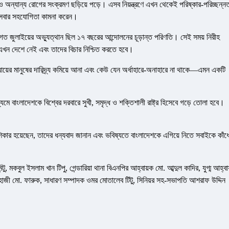
য়া ও অন্যান্য রোগের সংক্রমণ ছড়িয়ে পড়ে। এসব নিয়ন্ত্রণে এখন থেকেই পরিষ্কার-পরিচ্ছন্ন
িনি সবার সহযোগিতা কামনা করেন।
। গত জুলাইয়ের অভ্যুত্থান ছিল ১৭ বছরের আন্দোলনের চূড়ান্ত পরিণতি। সেই সময় নিরীহ
 এখন দেশে নেই এবং তাদের বিচার নিশ্চিত করতে হবে।
ের মানুষের দারিদ্র্য কমিয়ে আনা এবং কেউ যেন অর্ধাহারে-অনাহারে না থাকে—এমন একটি
মে বাংলাদেশকে বিশ্বের দরবারে সুখী, সমৃদ্ধ ও শক্তিশালী রাষ্ট্র হিসেবে গড়ে তোলা হবে।
।
 শিকার হয়েছেন, তাদের ধন্যবাদ জানান এবং ভবিষ্যতে বাংলাদেশকে এগিয়ে নিতে সবাইকে কাঁধ
ু, মকবুল ইসলাম খান টিপু, গেন্ডারিয়া থানা বিএনপির আহ্বায়ক মো. আব্দুল কাদির, যুগ্ম আহ্বা
ি হাজী মো. ফারুক, সাধারণ সম্পাদক ওমর মোতালেব টিটু, সিনিয়র সহ-সভাপতি আশরাফ উদ্দিন