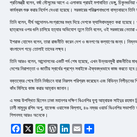
প্রতিমন্ত্রী বলেন, বর্ষা মৌসুমের আগে এ এলাকায় প্রায়ই মশাবাহিত ডেঙ্গু, চিকুনগুনি
কার্যক্রম শুরু করার নির্দেশ দেওয়া হয়েছে। সরকারের পরিকল্পনাগুলো বাস্তবায়নে ত
তিনি বলেন, দীর্ঘ আন্দোলন-সংগ্রামের মধ্য দিয়ে দেশকে ফ্যাসিবাদমুক্ত করা হয়েছে
ছাত্রদের ওপর গুলি চালিয়ে হত্যার অভিযোগ তুলে তিনি বলেন, ওই সরকারের নেতারা
ইশরাক হোসেন বলেন, তারা রাজনীতি করেন দেশ ও জনগণের কল্যাণের জন্য। নিম্নআয়
বাংলাদেশ গড়ে তোলাই তাদের লক্ষ্য।
তিনি আরও বলেন, আন্দোলনের একটি পর্ব শেষ হয়েছে, এখন উন্নয়নমুখী রাজনীতির মাধ্য
দেশের নিরাপত্তা ও জাতীয় স্বার্থের প্রশ্নে সবাইকে ঐক্যবদ্ধভাবে কাজ করতে হবে
বক্তব্যের শেষে তিনি নির্বাচনে যারা নিরলস পরিশ্রম করেছেন এবং বিভিন্ন নিপীড়নের
কাঁধ মিলিয়ে কাজ করার আহ্বান জানান।
এ সময় উপস্থিত ছিলেন ঢাকা মহানগর দক্ষিণ বিএনপির যুগ্ম আহ্বায়ক সাইদুর রহমান মিন্ট
ঢালী মামুনুর রশিদ অপু, হাফেজ ওয়াসেক বিল্লাহ, ৪৬ নম্বর ওয়ার্ড বিএনপির সভাপত
শিপনসহ আরও অনেকে।
Facebook
X
WhatsApp
WordPress
LinkedIn
Email
Share