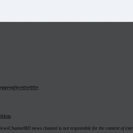
্বাস্থ্য
প্রযুক্তি
লাইফস্টাইল
D
Help
ewsChannelBD
news channel is
not responsible for the content of exte