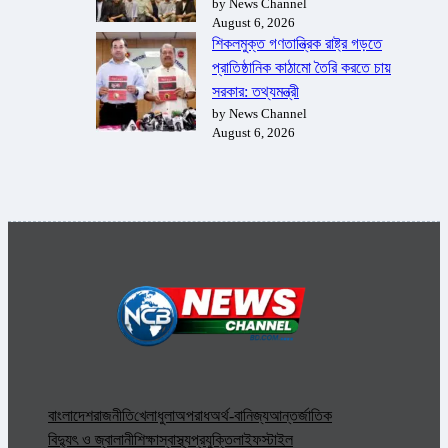
by News Channel
August 6, 2026
শিকলমুক্ত গণতান্ত্রিক রাষ্ট্র গড়তে
প্রাতিষ্ঠানিক কাঠামো তৈরি করতে চায়
সরকার: তথ্যমন্ত্রী
by News Channel
August 6, 2026
বাংলাদেশ
রাজনীতি
খেলাধুলা
অপরাধ
অর্থ-বানিজ্য
আন্তর্জাতিক
বিদ্যুৎ ও জ্বালানী
শিক্ষা
স্বাস্থ্য
প্রযুক্তি
লাইফস্টাইল