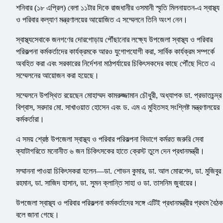
শনিবার (১৮ এপ্রিল) বেলা ১১টার দিকে রাজধানীর ওসমানী স্মৃতি মিলনায়তন-এ স্বাস্থ্য
ও পরিবার কল্যাণ মন্ত্রণালয়ের আয়োজিত এ সম্মেলনে তিনি অংশ নেন।
স্বাস্থ্যসেবাকে জনগণের দোরগোড়ায় পৌঁছানোর লক্ষ্যে উপজেলা স্বাস্থ্য ও পরিবার
পরিকল্পনা কর্মকর্তাদের কার্যক্রমকে আরও যুগোপযোগী করা, সার্বিক কার্যক্রম সম্পর্কে
অবহিত করা এবং সরকারের নির্দেশনা মাঠপর্যায়ের চিকিৎসকদের কাছে পৌঁছে দিতে এ
সম্মেলনের আয়োজন করা হয়েছে।
সম্মেলনে উপস্থিত রয়েছেন মোহাম্মদ কামরুজ্জামান চৌধুরী, অধ্যাপক ডা. প্রভাতচন্দ্র
বিশ্বাস, সরদার মো. সাখাওয়াত হোসেন এবং ড. এম এ মুহিতসহ সংশ্লিষ্ট মন্ত্রণালয়ের
কর্মকর্তারা।
এ সময় শ্রেষ্ঠ উপজেলা স্বাস্থ্য ও পরিবার পরিকল্পনা বিভাগে কর্মরত জরুরি সেবা
ক্যাটাগরিতে মনোনীত ৬ জন চিকিৎসকের হাতে ক্রেস্ট তুলে দেন প্রধানমন্ত্রী।
সম্মাননা পাওয়া চিকিৎসকরা হলেন—ডা. শোভন কুমার, ডা. আল মোরশেদ, ডা. মুজিবুর
রহমান, ডা. সাজিদ হাসান, ডা. সুমন ক্লান্তি সাহা ও ডা. তাসনিম জুবায়ের।
উপজেলা স্বাস্থ্য ও পরিবার পরিকল্পনা কর্মকর্তাদের সঙ্গে এটিই প্রধানমন্ত্রীর প্রথম বৈঠক
বলে জানা গেছে।