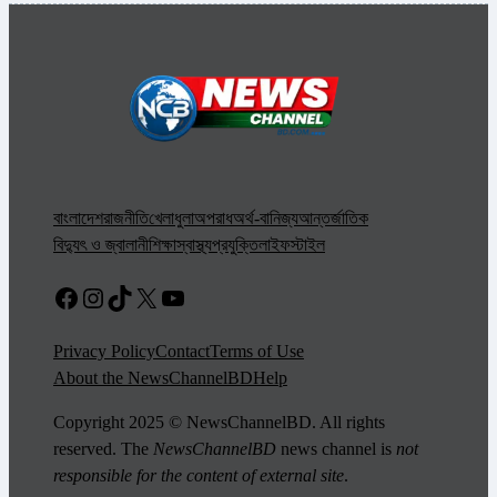
বাংলাদেশ
রাজনীতি
খেলাধুলা
অপরাধ
অর্থ-বানিজ্য
আন্তর্জাতিক
বিদ্যুৎ ও জ্বালানী
শিক্ষা
স্বাস্থ্য
প্রযুক্তি
লাইফস্টাইল
Facebook
Instagram
TikTok
X
YouTube
Privacy Policy
Contact
Terms of Use
About the NewsChannelBD
Help
Copyright 2025 © NewsChannelBD. All rights
reserved. The
NewsChannelBD
news channel is
not
responsible for the content of external site
.