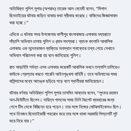
অতিরিক্ত পুলিশ সুপার (অপরাধ) তারেক আল মেহেদী বলেন, “মিশাল
ছিনতাইয়ের ঘটনায় জড়িত থাকার কথা স্বীকার করেছে। বাকিদের জিজ্ঞাসাবাদ
করা হচ্ছে।”
এদিকে এ ঘটনায় সদর উপজেলার কাশীপুর বাংলাবাজার এলাকায় মধ্যরাতে
সাঁড়াশি অভিযান চালায় পুলিশ ও র‍্যাব সদস্যরা। ব্যাংক কলোনি আবাসিক
এলাকায় এক সন্দেহভাজন ব্যক্তির অবস্থান শনাক্তের তথ্য পেয়ে সেখানে
অভিযান পরিচালনা করা হয় বলে জানিয়েছে পুলিশ।
রাত আড়াইটা পর্যন্ত এসব এলাকার কয়েকটি আবাসিক ভবনে তল্লাশি চালিয়েও
কাউকে গ্রেপ্তার করতে পারেনি আইনশৃঙ্খলা বাহিনী। তবে অভিযানের সময়
বাসিন্দাদের মধ্যে আতঙ্ক ছড়িয়ে পড়ে বলে স্থানীয়রা জানিয়েছেন।
ঘটনার বর্ণনায় অতিরিক্ত পুলিশ সুপার তাসমিন আক্তার বলেন, “লুৎফর রহমান
অন-ডিউটিতে ছিলেন। দায়িত্ব পালনের সময় তিনি টয়লেট ব্যবহারের জন্য
গেলে টিম থেকে বিচ্ছিন্ন হয়ে পড়েন। তার সঙ্গে নিজের মোটরসাইকেলও ছিল।
পথে তিনজন ছিনতাইকারী পথরোধ করে তার সঙ্গে থাকা সরকারি পিস্তলটি লুট
করে নিয়ে যায়।”