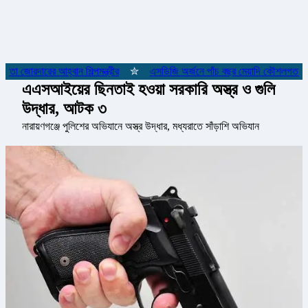
া জোরদারের আহ্বান শিল্পমন্ত্রীর
✮
এসডিজি অর্জনে পাঁচ বছর মেয়াদি কৌশলগত কাঠামোর
এএসআইয়ের ছিনতাই হওয়া সরকারি অস্ত্র ও গুলি
উদ্ধার, আটক ৩
নারায়ণগঞ্জে পুলিশের অভিযানে অস্ত্র উদ্ধার, মধ্যরাতে সাঁড়াশি অভিযান