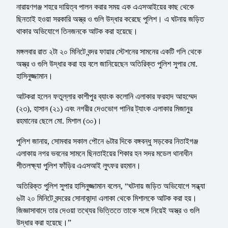
নারায়ণগঞ্জ শহরে দায়িত্ব পালন করার সময় এক এএসআইয়ের কাছ থেকে
ছিনতাই হওয়া সরকারি অস্ত্র ও গুলি উদ্ধার করেছে পুলিশ। এ ঘটনায় জড়িত
থাকার অভিযোগে তিনজনকে আটক করা হয়েছে।
মঙ্গলবার রাত ২টা ২০ মিনিটে বন্দর ফায়ার স্টেশনের সামনের একটি গলি থেকে
অস্ত্র ও গুলি উদ্ধার করা হয় বলে জানিয়েছেন অতিরিক্ত পুলিশ সুপার মো.
হাসিনুজ্জামান।
আটকরা হলেন ফতুল্লার কাশীপুর ব্যাংক কলোনি এলাকার ফরহাদ আহম্মেদ
(২৩), হাসান (২১) এবং নগরীর দেওভোগ পানির ট্যাংক এলাকার মিজানুর
রহমানের ছেলে মো. মিশাল (৩০)।
পুলিশ জানায়, সোমবার সকাল পৌনে ৬টার দিকে বঙ্গবন্ধু সড়কের নিতাইগঞ্জ
এলাকায় নগর ভবনের সামনে ছিনতাইয়ের শিকার হন সদর মডেল থানাধীন
শীতলক্ষ্যা পুলিশ ফাঁড়ির এএসআই লুৎফর রহমান।
অতিরিক্ত পুলিশ সুপার হাসিনুজ্জামান বলেন, “ঘটনায় জড়িত অভিযোগে সন্ধ্যা
৬টা ২০ মিনিটে বন্দরের সোনাকান্দা এলাকা থেকে মিশালকে আটক করা হয়।
জিজ্ঞাসাবাদে তার দেওয়া তথ্যের ভিত্তিতে তাকে সঙ্গে নিয়েই অস্ত্র ও গুলি
উদ্ধার করা হয়েছে।”