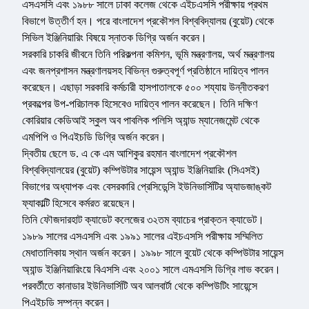
এসএসসি এবং ১৯৮৮ সালে ঢাকা কলেজ থেকে এইচএসসি পরীক্ষায় প্রথম
বিভাগে উত্তীর্ণ হন। পরে বাংলাদেশ প্রকৌশল বিশ্ববিদ্যালয় (বুয়েট) থেকে
সিভিল ইঞ্জিনিয়ারিং বিষয়ে স্নাতক ডিগ্রি অর্জন করেন।
সরকারি চাকরি জীবনে তিনি পরিকল্পনা কমিশন, ভূমি মন্ত্রণালয়, অর্থ মন্ত্রণালয়
এবং জনপ্রশাসন মন্ত্রণালয়সহ বিভিন্ন গুরুত্বপূর্ণ প্রতিষ্ঠানে দায়িত্ব পালন
করেছেন। এছাড়া সরকারি কর্মচারী হাসপাতালকে ৫০০ শয্যায় উন্নীতকরণ
প্রকল্পের উপ-পরিচালক হিসেবেও দায়িত্ব পালন করেছেন। তিনি দক্ষিণ
কোরিয়ার কেডিআই স্কুল অব পাবলিক পলিসি অ্যান্ড ম্যানেজমেন্ট থেকে
এমপিপি ও পিএইচডি ডিগ্রি অর্জন করেন।
দ্বিতীয় ছেলে ড. এ কে এম আশিকুর রহমান বাংলাদেশ প্রকৌশল
বিশ্ববিদ্যালয়ের (বুয়েট) কম্পিউটার সায়েন্স অ্যান্ড ইঞ্জিনিয়ারিং (সিএসই)
বিভাগের অধ্যাপক এবং বেসরকারি প্রেসিডেন্সি ইউনিভার্সিটির অ্যাডজাঙ্কট
ফ্যাকাল্টি হিসেবে কর্মরত রয়েছেন।
তিনি ফৌজদারহাট ক্যাডেট কলেজের ৩২তম ব্যাচের প্রাক্তন ক্যাডেট।
১৯৮৯ সালের এসএসসি এবং ১৯৯১ সালের এইচএসসি পরীক্ষায় সম্মিলিত
মেধাতালিকায় স্থান অর্জন করেন। ১৯৯৮ সালে বুয়েট থেকে কম্পিউটার সায়েন্স
অ্যান্ড ইঞ্জিনিয়ারিংয়ে বিএসসি এবং ২০০১ সালে এমএসসি ডিগ্রি লাভ করেন।
পরবর্তীতে কানাডার ইউনিভার্সিটি অব আলবার্টা থেকে কম্পিউটিং সায়েন্সে
পিএইচডি সম্পন্ন করেন।