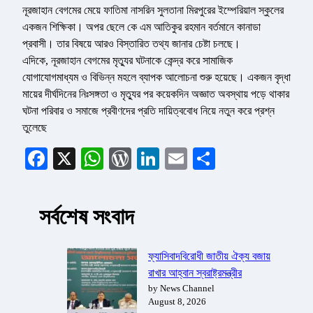
নূরজাহান বেগমের মেয়ে ফাতিমা নাসরিন সুলতানা মিরপুরের ইম্পেরিয়াল স্কুলের
একজন শিক্ষিকা। অপর ছেলে কে এম আতিকুর রহমান বর্তমানে কানাডা
প্রবাসী। তার বিষয়ে আরও বিস্তারিত তথ্য জানার চেষ্টা চলছে।
এদিকে, নূরজাহান বেগমের মৃত্যুর ঘটনাকে কেন্দ্র করে সামাজিক
যোগাযোগমাধ্যম ও বিভিন্ন মহলে ব্যাপক আলোচনা শুরু হয়েছে। একজন বৃদ্ধা
মায়ের দীর্ঘদিনের নিঃসঙ্গতা ও মৃত্যুর পর কয়েকদিন অজ্ঞাত অবস্থায় পড়ে থাকার
ঘটনা পরিবার ও সমাজে প্রবীণদের প্রতি দায়িত্ববোধ নিয়ে নতুন করে প্রশ্ন
তুলেছে
Facebook
X
WhatsApp
WordPress
LinkedIn
Email
Share
সর্বশেষ সংবাদ
ফ্যাসিবাদবিরোধী জাতীয় ঐক্য বজায়
রাখার আহ্বান স্বরাষ্ট্রমন্ত্রীর
by News Channel
August 8, 2026