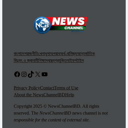
বাংলাদেশ
রাজনীতি
খেলাধুলা
অপরাধ
অর্থ-বানিজ্য
আন্তর্জাতিক
বিদ্যুৎ ও জ্বালানী
শিক্ষা
স্বাস্থ্য
প্রযুক্তি
লাইফস্টাইল
Facebook
Instagram
TikTok
X
YouTube
Privacy Policy
Contact
Terms of Use
About the NewsChannelBD
Help
Copyright 2025 © NewsChannelBD. All rights
reserved. The
NewsChannelBD
news channel is
not
responsible for the content of external site
.