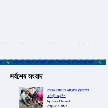
জাতিসংঘে যথাযোগ্য মর্যাদায় পালিত হলো জুলাই গণঅভ্যুত্থান দিবস
✮
ইস্তাম্বুল
সর্বশেষ সংবাদ
তারেক রহমানের আহ্বানে বৃক্ষরোপণ
কর্মসূচি অনুষ্ঠিত
by News Channel
August 7, 2026