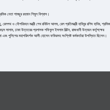
্রমিক নেতা শামছুর রহমান শিমুল বিশ্বাস।
েতু, রেলপথ ও নৌপরিবহন মন্ত্রী শেখ রবিউল আলম, রেল প্রতিমন্ত্রী হাবিবুর রশিদ হাবিব, শ্রমিক
ুস সালাম, ঢাকা উত্তরের প্রশাসক শফিকুল ইসলাম মিল্টন, রাজধানী উন্নয়ন কর্তৃপক্ষের
্লা এবং পুলিশের মহাপরিদর্শক আলী হোসেন ফকিরসহ সংশ্লিষ্ট কর্মকর্তারা উপস্থিত ছিলেন।