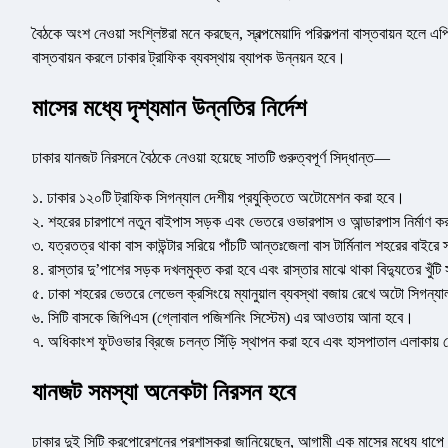
বৈঠকে অংশ নেওয়া সংশ্লিষ্টরা মনে করছেন, স্বল্পমেয়াদি পরিকল্পনা বাস্তবায়ন হলে 
বাস্তবায়ন করলে ঢাকার ট্রাফিক ব্যবস্থায় ব্যাপক উন্নয়ন হবে।
মাসের মধ্যে দৃশ্যমান উন্নতির নির্দেশ
ঢাকার যানজট নিরসনে বৈঠকে নেওয়া হয়েছে সাতটি গুরুত্বপূর্ণ সিদ্ধান্ত—
১. ঢাকার ১২০টি ট্রাফিক সিগন্যাল দেশীয় প্রযুক্তিতে অটোমেশন করা হবে।
২. শহরের চারপাশে নতুন বাইপাস সড়ক এবং ভেতরে ওভারপাস ও আন্ডারপাস নির্মাণ ক
৩. যত্রতত্র থাকা বাস কাউন্টার সরিয়ে পাঁচটি আন্তঃজেলা বাস টার্মিনাল শহরের বাইরে স
৪. রাস্তার দু’পাশের সড়ক দখলমুক্ত করা হবে এবং রাস্তার মাঝে থাকা বিদ্যুতের খুঁটি
৫. ঢাকা শহরের ভেতরে লেভেল ক্রসিংয়ে ম্যানুয়াল ব্যবস্থা বজায় রেখে অটো সিগন্যা
৬. সিটি বাসকে জিপিএস (গ্লোবাল পজিশনিং সিস্টেম) এর আওতায় আনা হবে।
৭. অধিকাংশ ফুটওভার ব্রিজে চলন্ত সিঁড়ি স্থাপন করা হবে এবং হাসপাতাল এলাকায় 
যানজট সমস্যা অনেকটা নিরসন হবে
ঢাকার দুই সিটি করপোরেশনের প্রশাসকরা জানিয়েছেন, আগামী এক মাসের মধ্যে ধাপে ধাপ