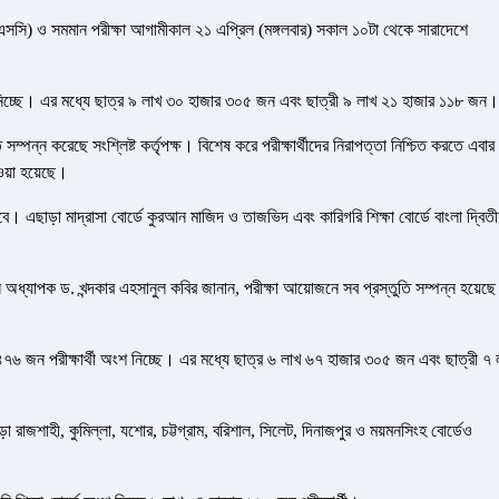
(এসএসসি) ও সমমান পরীক্ষা আগামীকাল ২১ এপ্রিল (মঙ্গলবার) সকাল ১০টা থেকে সারাদেশে
শ নিচ্ছে। এর মধ্যে ছাত্র ৯ লাখ ৩০ হাজার ৩০৫ জন এবং ছাত্রী ৯ লাখ ২১ হাজার ১১৮ জন।
ি সম্পন্ন করেছে সংশ্লিষ্ট কর্তৃপক্ষ। বিশেষ করে পরীক্ষার্থীদের নিরাপত্তা নিশ্চিত করতে এবার
ওয়া হয়েছে।
হবে। এছাড়া মাদ্রাসা বোর্ডে কুরআন মাজিদ ও তাজভিদ এবং কারিগরি শিক্ষা বোর্ডে বাংলা দ্বিতী
যান অধ্যাপক ড. খন্দকার এহসানুল কবির জানান, পরীক্ষা আয়োজনে সব প্রস্তুতি সম্পন্ন হয়েছে
র ৪৭৬ জন পরীক্ষার্থী অংশ নিচ্ছে। এর মধ্যে ছাত্র ৬ লাখ ৬৭ হাজার ৩০৫ জন এবং ছাত্রী ৭ 
া রাজশাহী, কুমিল্লা, যশোর, চট্টগ্রাম, বরিশাল, সিলেট, দিনাজপুর ও ময়মনসিংহ বোর্ডেও