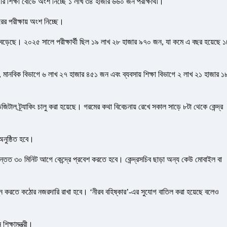
গরি শিক্ষা বোর্ডে অংশ নিচ্ছে ১ লাখ ৩৪ হাজার ৬৬০ জন পরীক্ষার্থী।
ারের পরীক্ষায় অংশ নিচ্ছে।
খ্যা বেড়েছে। ২০২৫ সালে পরীক্ষার্থী ছিল ১৯ লাখ ২৮ হাজার ৯৭০ জন, যা কমে এ বছর হয়েছে 
ন, মানবিক বিভাগে ৬ লাখ ২৭ হাজার ৪৫১ জন এবং ব্যবসায় শিক্ষা বিভাগে ২ লাখ ২১ হাজার 
টাল ট্র্যাকিং চালু করা হয়েছে। গরমের কথা বিবেচনায় রেখে সকাল সাড়ে ৮টা থেকে কেন্দ্র
।
অনুষ্ঠিত হবে।
য়ের অন্তত ৩০ মিনিট আগে কেন্দ্রে প্রবেশ করতে হবে। কেন্দ্রসচিব ছাড়া অন্য কেউ মোবাইল বা
 সম্পন্ন করতে কঠোর নজরদারি রাখা হবে। ‘নীরব বহিষ্কার’-এর সুযোগ বাতিল করা হয়েছে বলেও
শিক্ষামন্ত্রী।