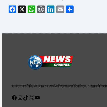
Facebook
X
WhatsApp
WordPress
LinkedIn
Email
Share
বাংলাদেশ
রাজনীতি
খেলাধুলা
অপরাধ
অর্থ-বানিজ্য
আন্তর্জাতিক
বিদ্যুৎ ও জ্বালানী
শিক্ষা
স
Facebook
Instagram
TikTok
X
YouTube