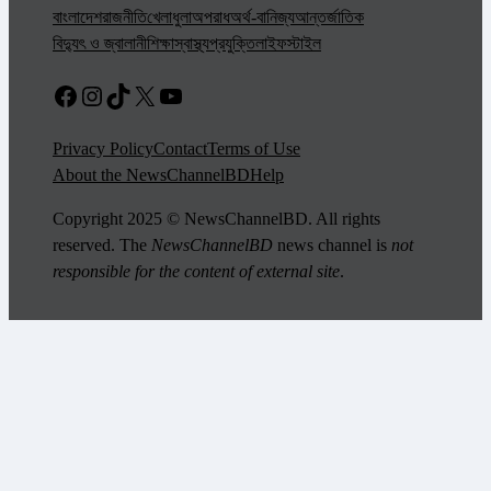
বাংলাদেশ
রাজনীতি
খেলাধুলা
অপরাধ
অর্থ-বানিজ্য
আন্তর্জাতিক
বিদ্যুৎ ও জ্বালানী
শিক্ষা
স্বাস্থ্য
প্রযুক্তি
লাইফস্টাইল
Facebook
Instagram
TikTok
X
YouTube
Privacy Policy
Contact
Terms of Use
About the NewsChannelBD
Help
Copyright 2025 © NewsChannelBD. All rights
reserved. The
NewsChannelBD
news channel is
not
responsible for the content of external site
.