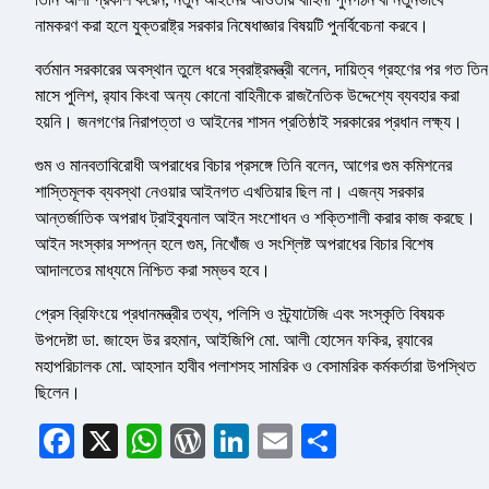
নামকরণ করা হলে যুক্তরাষ্ট্র সরকার নিষেধাজ্ঞার বিষয়টি পুনর্বিবেচনা করবে।
বর্তমান সরকারের অবস্থান তুলে ধরে স্বরাষ্ট্রমন্ত্রী বলেন, দায়িত্ব গ্রহণের পর গত তিন
মাসে পুলিশ, র‌্যাব কিংবা অন্য কোনো বাহিনীকে রাজনৈতিক উদ্দেশ্যে ব্যবহার করা
হয়নি। জনগণের নিরাপত্তা ও আইনের শাসন প্রতিষ্ঠাই সরকারের প্রধান লক্ষ্য।
গুম ও মানবতাবিরোধী অপরাধের বিচার প্রসঙ্গে তিনি বলেন, আগের গুম কমিশনের
শাস্তিমূলক ব্যবস্থা নেওয়ার আইনগত এখতিয়ার ছিল না। এজন্য সরকার
আন্তর্জাতিক অপরাধ ট্রাইব্যুনাল আইন সংশোধন ও শক্তিশালী করার কাজ করছে।
আইন সংস্কার সম্পন্ন হলে গুম, নিখোঁজ ও সংশ্লিষ্ট অপরাধের বিচার বিশেষ
আদালতের মাধ্যমে নিশ্চিত করা সম্ভব হবে।
প্রেস ব্রিফিংয়ে প্রধানমন্ত্রীর তথ্য, পলিসি ও স্ট্র্যাটেজি এবং সংস্কৃতি বিষয়ক
উপদেষ্টা ডা. জাহেদ উর রহমান, আইজিপি মো. আলী হোসেন ফকির, র‌্যাবের
মহাপরিচালক মো. আহসান হাবীব পলাশসহ সামরিক ও বেসামরিক কর্মকর্তারা উপস্থিত
ছিলেন।
Facebook
X
WhatsApp
WordPress
LinkedIn
Email
Share