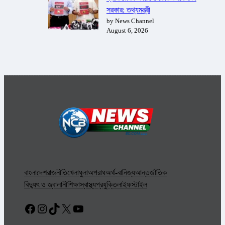
সরকার: তথ্যমন্ত্রী
by News Channel
August 6, 2026
বাংলাদেশ
রাজনীতি
খেলাধুলা
অপরাধ
অর্থ-বানিজ্য
আন্তর্জাতিক
বিদ্যুৎ ও জ্বালানী
শিক্ষা
স্বাস্থ্য
প্রযুক্তি
লাইফস্টাইল
Facebook
Instagram
TikTok
X
YouTube