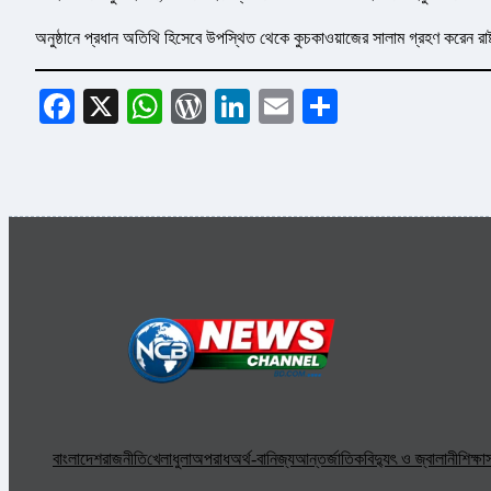
অনুষ্ঠানে প্রধান অতিথি হিসেবে উপস্থিত থেকে কুচকাওয়াজের সালাম গ্রহণ করেন রাষ্ট
Facebook
X
WhatsApp
WordPress
LinkedIn
Email
Share
বাংলাদেশ
রাজনীতি
খেলাধুলা
অপরাধ
অর্থ-বানিজ্য
আন্তর্জাতিক
বিদ্যুৎ ও জ্বালানী
শিক্ষা
স