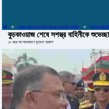
✮
তারেক রহমানের আহ্বানে বৃক্ষরোপণ কর্মসূচি অনুষ্ঠিত
✮
বিশ্বের আদিবাসী জনগো
কুচকাওয়াজ শেষে সশস্ত্র বাহিনীকে শুভেচ্ছা 
১৮ বছর পর আয়োজনে মুগ্ধতা প্রকাশ