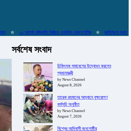
✮
২০ আগস্ট রাষ্ট্রপতি নির্বাচন, তফসিল ঘোষণা ইসির
✮
জাতিসংঘে যথাযোগ্য মর্যা
সর্বশেষ সংবাদ
চিকিৎসক সমাবেশের উদ্বোধন করলেন
প্রধানমন্ত্রী
by News Channel
August 8, 2026
তারেক রহমানের আহ্বানে বৃক্ষরোপণ
কর্মসূচি অনুষ্ঠিত
by News Channel
August 7, 2026
বিশ্বের আদিবাসী জনগোষ্ঠীর