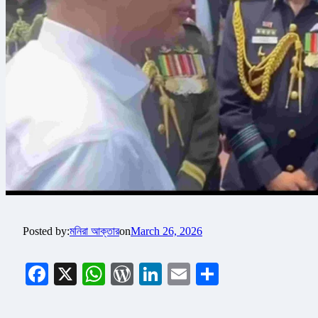
Posted by:
মনিরা আক্তার
on
March 26, 2026
Facebook
X
WhatsApp
WordPress
LinkedIn
Email
Share