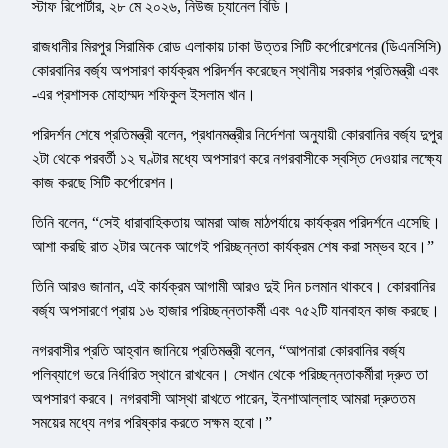
স্টাফ রিপোর্টার, ২৮ মে ২০২৬, নিউজ চ্যানেল বিডি।
রাজধানীর মিরপুর সিরামিক রোড এলাকায় ঢাকা উত্তর সিটি কর্পোরেশনের (ডিএনসিসি)
কোরবানির বর্জ্য অপসারণ কার্যক্রম পরিদর্শন করেছেন স্থানীয় সরকার প্রতিমন্ত্রী এবং
-এর প্রশাসক মোহাম্মদ শফিকুল ইসলাম খান।
পরিদর্শন শেষে প্রতিমন্ত্রী বলেন, প্রধানমন্ত্রীর নির্দেশনা অনুযায়ী কোরবানির বর্জ্য দুপুর
২টা থেকে পরবর্তী ১২ ঘণ্টার মধ্যে অপসারণ করে নগরবাসীকে স্বস্তি দেওয়ার লক্ষ্যে
কাজ করছে সিটি কর্পোরেশন।
তিনি বলেন, “সেই ধারাবাহিকতায় আমরা আজ মাঠপর্যায়ে কার্যক্রম পরিদর্শনে এসেছি।
আশা করছি রাত ২টার অনেক আগেই পরিচ্ছন্নতা কার্যক্রম শেষ করা সম্ভব হবে।”
তিনি আরও জানান, এই কার্যক্রম আগামী আরও দুই দিন চলমান থাকবে। কোরবানির
বর্জ্য অপসারণে প্রায় ১৬ হাজার পরিচ্ছন্নতাকর্মী এবং ৭৫২টি যানবাহন কাজ করছে।
নগরবাসীর প্রতি আহ্বান জানিয়ে প্রতিমন্ত্রী বলেন, “আপনারা কোরবানির বর্জ্য
পলিব্যাগে ভরে নির্ধারিত স্থানে রাখবেন। সেখান থেকে পরিচ্ছন্নতাকর্মীরা দ্রুত তা
অপসারণ করবে। নগরবাসী আস্থা রাখতে পারেন, ইনশাআল্লাহ আমরা দ্রুততম
সময়ের মধ্যে নগর পরিষ্কার করতে সক্ষম হবো।”