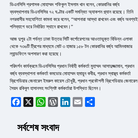
ডিএনসিসি প্রশাসক মোহাম্মদ শফিকুল ইসলাম খান বলেন, কোরবানির বর্জ্য
ব্যবস্থাপনায় ডিএনসিসির ৭২ ঘণ্টার একটি সমন্বিত অ্যাকশন প্ল্যান রয়েছে। তিনি
নগরবাসীর সহযোগিতা কামনা করে বলেন, “আপনারা আস্থা রাখবেন এবং বর্জ্য অবশ্যই
পলিব্যাগে ভরে নির্ধারিত স্থানে রাখবেন।”
আজ দুপুর ২টা পর্যন্ত ঢাকা উত্তর সিটি কর্পোরেশনের আওতাভুক্ত বিভিন্ন এলাকা
থেকে ৭৩৬টি ট্রিপের মাধ্যমে মোট ৩ হাজার ১৫৮ টন কোরবানির বর্জ্য আমিনবাজার
ল্যান্ডফিলে অপসারণ করা হয়েছে।
পরিদর্শন কার্যক্রমে ডিএনসিসির প্রধান নির্বাহী কর্মকর্তা মুহাম্মদ আসাদুজ্জামান, প্রধান
বর্জ্য ব্যবস্থাপনা কর্মকর্তা কমডোর মোহাম্মদ হুমায়ুন কবীর, প্রধান স্বাস্থ্য কর্মকর্তা
ব্রিগেডিয়ার জেনারেল ইমরুল কায়েস চৌধুরী, প্রধান প্রকৌশলী ব্রিগেডিয়ার জেনারেল
সৈয়দ রকিবুল হাসানসহ সংশ্লিষ্ট কর্মকর্তারা উপস্থিত ছিলেন।
Facebook
X
WhatsApp
WordPress
LinkedIn
Email
Share
সর্বশেষ সংবাদ