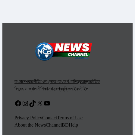
বাংলাদেশ
রাজনীতি
খেলাধুলা
অপরাধ
অর্থ-বানিজ্য
আন্তর্জাতিক
বিদ্যুৎ ও জ্বালানী
শিক্ষা
স্বাস্থ্য
প্রযুক্তি
লাইফস্টাইল
Facebook
Instagram
TikTok
X
YouTube
Privacy Policy
Contact
Terms of Use
About the NewsChannelBD
Help