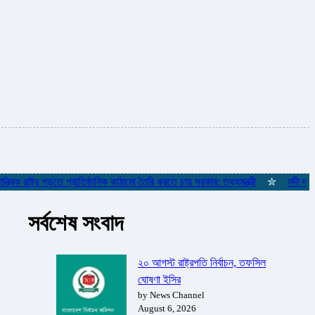
াষ্ট্র গড়তে প্রাতিষ্ঠানিক কাঠামো তৈরি করতে চায় সরকার: তথ্যমন্ত্রী
✮
নদী দূষণ রোধে 
সর্বশেষ সংবাদ
২০ আগস্ট রাষ্ট্রপতি নির্বাচন, তফসিল
ঘোষণা ইসির
by News Channel
August 6, 2026