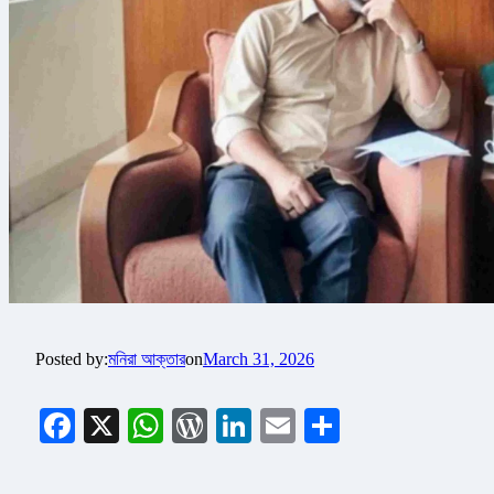
Posted by:
মনিরা আক্তার
on
March 31, 2026
Facebook
X
WhatsApp
WordPress
LinkedIn
Email
Share