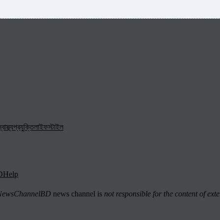
্বাস্থ্য
প্রযুক্তি
লাইফস্টাইল
D
Help
ewsChannelBD
news channel is
not responsible for the content of exte