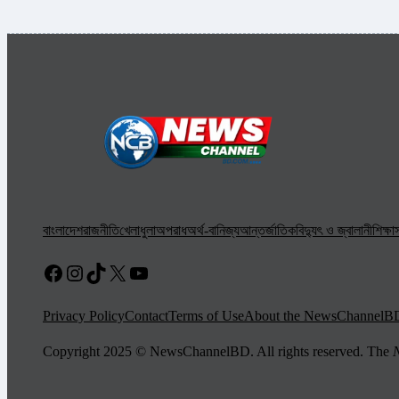
বাংলাদেশ
রাজনীতি
খেলাধুলা
অপরাধ
অর্থ-বানিজ্য
আন্তর্জাতিক
বিদ্যুৎ ও জ্বালানী
শিক্ষা
স
Facebook
Instagram
TikTok
X
YouTube
Privacy Policy
Contact
Terms of Use
About the NewsChannelB
Copyright 2025 © NewsChannelBD. All rights reserved. The
N