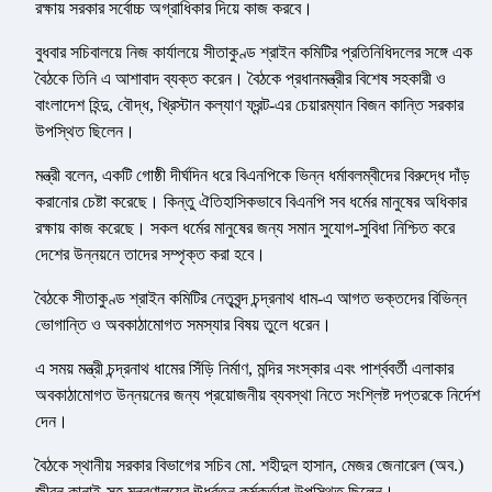
রক্ষায় সরকার সর্বোচ্চ অগ্রাধিকার দিয়ে কাজ করবে।
বুধবার সচিবালয়ে নিজ কার্যালয়ে সীতাকুণ্ড শ্রাইন কমিটির প্রতিনিধিদলের সঙ্গে এক
বৈঠকে তিনি এ আশাবাদ ব্যক্ত করেন। বৈঠকে প্রধানমন্ত্রীর বিশেষ সহকারী ও
বাংলাদেশ হিন্দু, বৌদ্ধ, খ্রিস্টান কল্যাণ ফ্রন্ট-এর চেয়ারম্যান বিজন কান্তি সরকার
উপস্থিত ছিলেন।
মন্ত্রী বলেন, একটি গোষ্ঠী দীর্ঘদিন ধরে বিএনপিকে ভিন্ন ধর্মাবলম্বীদের বিরুদ্ধে দাঁড়
করানোর চেষ্টা করেছে। কিন্তু ঐতিহাসিকভাবে বিএনপি সব ধর্মের মানুষের অধিকার
রক্ষায় কাজ করেছে। সকল ধর্মের মানুষের জন্য সমান সুযোগ-সুবিধা নিশ্চিত করে
দেশের উন্নয়নে তাদের সম্পৃক্ত করা হবে।
বৈঠকে সীতাকুণ্ড শ্রাইন কমিটির নেতৃবৃন্দ চন্দ্রনাথ ধাম-এ আগত ভক্তদের বিভিন্ন
ভোগান্তি ও অবকাঠামোগত সমস্যার বিষয় তুলে ধরেন।
এ সময় মন্ত্রী চন্দ্রনাথ ধামের সিঁড়ি নির্মাণ, মন্দির সংস্কার এবং পার্শ্ববর্তী এলাকার
অবকাঠামোগত উন্নয়নের জন্য প্রয়োজনীয় ব্যবস্থা নিতে সংশ্লিষ্ট দপ্তরকে নির্দেশ
দেন।
বৈঠকে স্থানীয় সরকার বিভাগের সচিব মো. শহীদুল হাসান, মেজর জেনারেল (অব.)
জীবন কানাই-সহ মন্ত্রণালয়ের ঊর্ধ্বতন কর্মকর্তারা উপস্থিত ছিলেন।