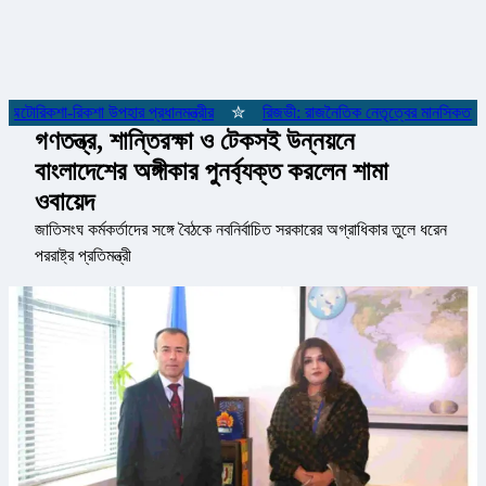
টোরিকশা-রিকশা উপহার প্রধানমন্ত্রীর
✮
রিজভী: রাজনৈতিক নেতৃত্বের মানসিকতা না 
গণতন্ত্র, শান্তিরক্ষা ও টেকসই উন্নয়নে
বাংলাদেশের অঙ্গীকার পুনর্ব্যক্ত করলেন শামা
ওবায়েদ
জাতিসংঘ কর্মকর্তাদের সঙ্গে বৈঠকে নবনির্বাচিত সরকারের অগ্রাধিকার তুলে ধরেন
পররাষ্ট্র প্রতিমন্ত্রী