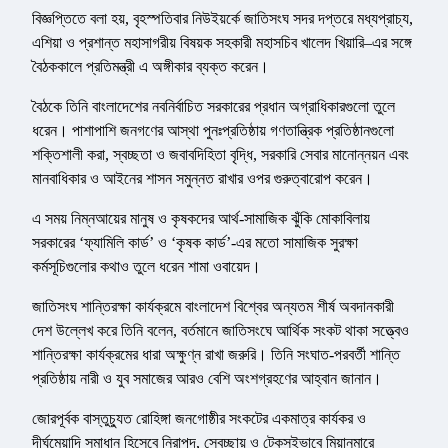
বিজ্ঞপ্তিতে বলা হয়, বৃহস্পতিবার নিউইয়র্কে জাতিসংঘ সদর দপ্তরে মধ্যপ্রাচ্য,
এশিয়া ও প্রশান্ত মহাসাগরীয় বিষয়ক সহকারী মহাসচিব খালেদ খিয়ারি–এর সঙ্গে
বৈঠককালে প্রতিমন্ত্রী এ অঙ্গীকার ব্যক্ত করেন।
বৈঠকে তিনি বাংলাদেশের নবনির্বাচিত সরকারের প্রধান অগ্রাধিকারগুলো তুলে
ধরেন। পাশাপাশি জনগণের আস্থা পুনঃপ্রতিষ্ঠায় গণতান্ত্রিক প্রতিষ্ঠানগুলো
শক্তিশালী করা, স্বচ্ছতা ও জবাবদিহিতা বৃদ্ধি, সরকারি সেবার মানোন্নয়ন এবং
মানবাধিকার ও আইনের শাসন সমুন্নত রাখার ওপর গুরুত্বারোপ করেন।
এ সময় নিম্নআয়ের মানুষ ও কৃষকদের আর্থ-সামাজিক ঝুঁকি মোকাবিলায়
সরকারের ‘ফ্যামিলি কার্ড’ ও ‘কৃষক কার্ড’-এর মতো সামাজিক সুরক্ষা
কর্মসূচিগুলোর কথাও তুলে ধরেন শামা ওবায়েদ।
জাতিসংঘ শান্তিরক্ষা কার্যক্রমে বাংলাদেশ বিশ্বের অন্যতম শীর্ষ অবদানকারী
দেশ উল্লেখ করে তিনি বলেন, বর্তমানে জাতিসংঘে আর্থিক সংকট থাকা সত্ত্বেও
শান্তিরক্ষা কার্যক্রমের ধারা অক্ষুণ্ন রাখা জরুরি। তিনি সংঘাত-পরবর্তী শান্তি
প্রতিষ্ঠায় নারী ও যুব সমাজের আরও বেশি অংশগ্রহণের আহ্বান জানান।
জোরপূর্বক বাস্তুচ্যুত রোহিঙ্গা জনগোষ্ঠীর সংকটের একমাত্র কার্যকর ও
দীর্ঘমেয়াদি সমাধান হিসেবে নিরাপদ, স্বেচ্ছায় ও টেকসইভাবে মিয়ানমারে