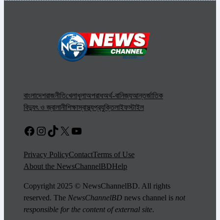
বাংলাদেশ
রাজনীতি
খেলাধুলা
অপরাধ
অর্থ-বানিজ্য
আন্তর্জাতিক
বিদ্যুৎ ও জ্বালানী
শিক্ষা
স্বাস্থ্য
প্রযুক্তি
লাইফস্টাইল
Facebook
Instagram
TikTok
X
YouTube
Privacy Policy
Contact
Terms of Use
About the NewsChannelBD
Help
Copyright 2025 © NewsChannelBD. All rights
reserved. The
NewsChannelBD
news channel is
not
responsible for the content of external site
.