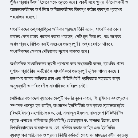
পুঁজির প্রধান উৎস হিসেবে গড়ে তুলতে হবে। একই সঙ্গে ক্ষুদ্র বিনিয়োগকারী ও
আমানতকারীদের অর্থ নিয়ে অনিয়মকারীদের বিরুদ্ধে কঠোর ব্যবস্থা গ্রহণের
প্রয়োজন রয়েছে।
সাংবাদিকদের তথ্যপ্রাপ্তির অধিকার প্রসঙ্গে তিনি বলেন, সাংবাদিকরা কোন
ভবনের কোন তলায় প্রবেশ করতে পারছেন, সেটি মূল বিষয় নয়; বরং তথ্যের
অবাধ প্রবাহ নিশ্চিত করাই সবচেয়ে গুরুত্বপূর্ণ। তথ্য যেখানে থাকবে,
সাংবাদিকদের সেখানে পৌঁছানোর সুযোগ থাকতে হবে।
অর্থনৈতিক সাংবাদিকদের ভূয়সী প্রশংসা করে তথ্যমন্ত্রী বলেন, ব্যাংকিং খাতে
সুশাসন প্রতিষ্ঠায় অর্থনৈতিক সাংবাদিকতা গুরুত্বপূর্ণ ভূমিকা পালন করছে।
জনগণের জানার অধিকার রক্ষা এবং নীতিনির্ধারণী প্রক্রিয়ায় সহায়তার জন্য
অনুসন্ধানী ও দায়িত্বশীল সাংবাদিকতার বিকল্প নেই।
সেমিনারে বাংলাদেশ ব্যাংকের ডেপুটি গভর্নর নূরুন নাহার, ফিনান্সিয়াল এক্সপ্রেসের
সম্পাদক শামসুল হক জাহিদ, বাংলাদেশ ইনস্টিটিউট অব ব্যাংক ম্যানেজমেন্টের
(বিআইবিএম) মহাপরিচালক ড. মো. এজাজুল ইসলাম, বাংলাদেশ সিকিউরিটিজ
অ্যান্ড এক্সচেঞ্জ কমিশনের (বিএসইসি) চেয়ারম্যান ড. মাসরুর রিয়াজ, ঢাকা
বিশ্ববিদ্যালয়ের অধ্যাপক ড. মো. মশিউর রহমান জাহিদ এবং ইউসিবির
ব্যবস্থাপনা পরিচালক ও প্রধান নির্বাহী কর্মকর্তা মোহাম্মদ মামদুদুর রশীদ বক্তব্য