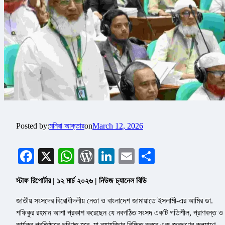
Posted by:
মনিরা আক্তার
on
March 12, 2026
Facebook
X
WhatsApp
WordPress
LinkedIn
Email
Share
স্টাফ রিপোর্টার | ১২ মার্চ ২০২৬ | নিউজ চ্যানেল বিডি
জাতীয় সংসদের বিরোধীদলীয় নেতা ও বাংলাদেশ জামায়াতে ইসলামী-এর আমির ডা.
শফিকুর রহমান আশা প্রকাশ করেছেন যে নবগঠিত সংসদ একটি গতিশীল, প্রাণবন্ত ও
কার্যকর প্রতিষ্ঠানে পরিণত হবে, যা ন্যায়বিচার নিশ্চিত করবে এবং জনগণের কল্যাণে