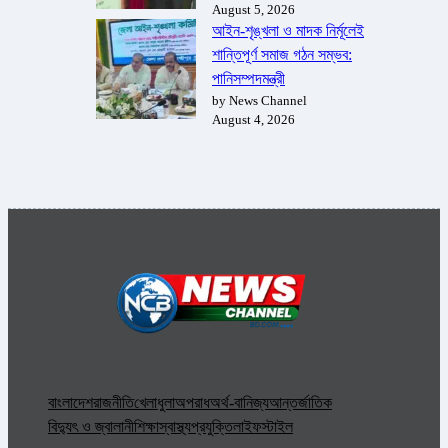
August 5, 2026
আইন-শৃঙ্খলা ও মাদক নির্মূলেই
শান্তিপূর্ণ সমাজ গঠন সম্ভব:
পানিসম্পদমন্ত্রী
by News Channel
August 4, 2026
বাংলাদেশ
রাজনীতি
খেলাধুলা
অপরাধ
অর্থ-বানিজ্য
আন্তর্জাতিক
বিদ্যুৎ ও জ্বালানী
শিক্ষা
স্বাস্থ্য
প্রযুক্তি
লাইফস্টাইল