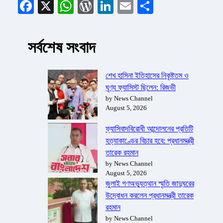
Facebook
X
WhatsApp
WordPress
LinkedIn
Email
Share
সর্বশেষ সংবাদ
শেখ হাসিনা ইতিহাসের নিকৃষ্টতম ও
ঘৃণ্য ফ্যাসিস্ট ছিলেন: রিজভী
by News Channel
August 5, 2026
ফ্যাসিবাদবিরোধী আন্দোলনের প্রতিটি
হত্যাকাণ্ডের বিচার হবে: প্রধানমন্ত্রী
তারেক রহমান
by News Channel
August 5, 2026
জুলাই গণঅভ্যুত্থান স্মৃতি জাদুঘরের
উদ্বোধন করলেন প্রধানমন্ত্রী তারেক
রহমান
by News Channel