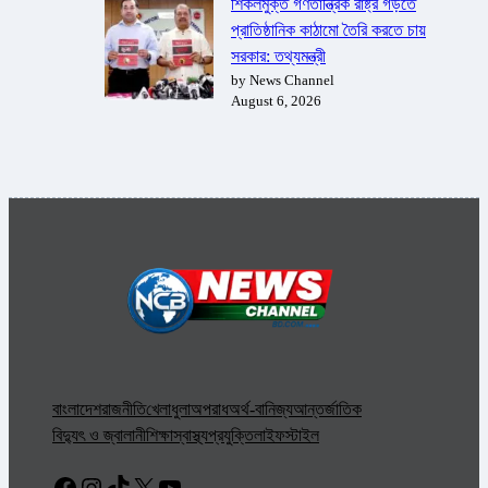
শিকলমুক্ত গণতান্ত্রিক রাষ্ট্র গড়তে
প্রাতিষ্ঠানিক কাঠামো তৈরি করতে চায়
সরকার: তথ্যমন্ত্রী
by News Channel
August 6, 2026
বাংলাদেশ
রাজনীতি
খেলাধুলা
অপরাধ
অর্থ-বানিজ্য
আন্তর্জাতিক
বিদ্যুৎ ও জ্বালানী
শিক্ষা
স্বাস্থ্য
প্রযুক্তি
লাইফস্টাইল
Facebook
Instagram
TikTok
X
YouTube