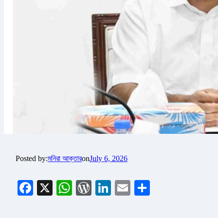
Posted by:
মনিরা আক্তার
on
July 6, 2026
Facebook
X
WhatsApp
WordPress
LinkedIn
Email
Share