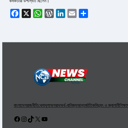
কর্মকর্তারা উপস্থিত ছিলেন।
Facebook
X
WhatsApp
WordPress
LinkedIn
Email
Share
বাংলাদেশ
রাজনীতি
খেলাধুলা
অপরাধ
অর্থ-বানিজ্য
আন্তর্জাতিক
বিদ্যুৎ ও জ্বালানী
শিক্ষা
স
Facebook
Instagram
TikTok
X
YouTube