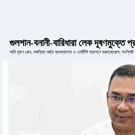
গুলশান-বনানী-বারিধারা লেক দূষণমুক্তে প্রয়
পানি দূষণ রোধ, সমন্বিত বর্জ্য ব্যবস্থাপনা ও এসটিপি স্থাপনে গুরুত্বারোপ; সংশ্লিষ্