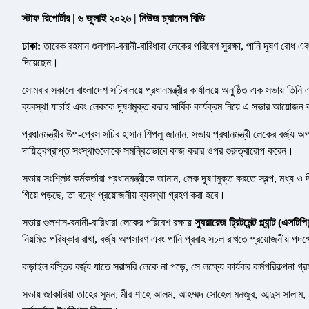
স্টাফ রিপোর্টার | ৬ জুলাই ২০২৬ | নিউজ চ্যানেল বিডি
ঢাকা:
তারেক রহমান গুলশান-বনানী-বারিধারা লেকের পরিবেশ সুরক্ষা, পানি দূষণ রোধ এবং সম
দিয়েছেন।
সোমবার সকালে বাংলাদেশ সচিবালয়ে প্রধানমন্ত্রীর কার্যালয়ে অনুষ্ঠিত এক সভায় তি
ব্যবস্থা যাচাই এবং লেককে দূষণমুক্ত করার সার্বিক কার্যক্রম নিয়ে এ সভার আয়োজন
প্রধানমন্ত্রীর উপ-প্রেস সচিব হাসান শিপলু জানান, সভায় প্রধানমন্ত্রী লেকের বর্জ্য অপস
দায়িত্বপ্রাপ্ত সংস্থাগুলোকে সমন্বিতভাবে কাজ করার ওপর গুরুত্বারোপ করেন।
সভায় সংশ্লিষ্ট কর্মকর্তারা প্রধানমন্ত্রীকে জানান, লেক দূষণমুক্ত করতে স্বল্প, মধ্য
গিয়ে পড়ছে, তা বন্ধে প্রয়োজনীয় ব্যবস্থা গ্রহণ করা হবে।
সভায় গুলশান-বনানী-বারিধারা লেকের পরিবেশ রক্ষায়
স্যুয়ারেজ ট্রিটমেন্ট প্ল্যান্ট (এসটিপি
নিয়মিত পরিষ্কার রাখা, বর্জ্য অপসারণ এবং পানি প্রবাহ সচল রাখতে প্রয়োজনীয় পদ
কড়াইল বস্তির বর্জ্য যাতে সরাসরি লেকে না পড়ে, সে লক্ষ্যে কার্যকর কর্মপরিকল্পন
সভায় জাকারিয়া তাহের সুমন, মীর শাহে আলম, আহম্মদ সোহেল মনজুর, আব্দুস সালাম, শফ