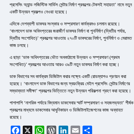
প্রসেসিং অ্যান্ড লজিস্টিক সার্ভিস সেন্টার নির্মাণ প্রকল্পের টেকসই সহায়তা’ নামে নতুন
একটি উন্নয়ন প্রকল্পও নেওয়া হয়েছে।
এদিকে দেশব্যাপী ডাকঘর সংস্কার ও সম্প্রসারণ কার্যক্রমও চলমান রয়েছে।
‘বাংলাদেশ ডাক অধিদপ্তরের জরাজীর্ণ ডাকঘর নির্মাণ বা পুনর্নির্মাণ (দ্বিতীয় পর্যায়,
দ্বিতীয় সংশোধিত)’ প্রকল্পের আওতায় ২৭০টি ডাকঘরের নির্মাণ, পুনর্নির্মাণ ও মেরামত
কাজ চলছে।
এ ছাড়া ‘ডাক অধিদপ্তরের ভৌত অবকাঠামো উন্নয়ন ও সম্প্রসারণ (প্রথম
সংশোধিত)’ প্রকল্পের আওতায় আরও ৩৯টি নতুন ডাকঘর নির্মাণ করা হচ্ছে।
ডাক বিভাগের সব কার্যক্রম ডিজিটাল করার লক্ষ্যে একটি রোডম্যাপও প্রণয়ন করা
হয়েছে। ‘বাংলাদেশ ডাক বিভাগের জন্য স্বয়ংক্রিয় মেইল প্রসেসিং সেন্টার নির্মাণের
সম্ভাব্যতা সমীক্ষা’ প্রকল্পের ভিত্তিতে নতুন উন্নয়ন পরিকল্পনা গ্রহণ করা হয়েছে।
পাশাপাশি ‘নাগরিক পর্যায়ে বিদ্যমান ডাকসেবার স্মার্ট সম্প্রসারণ ও সহজলভ্যতা’ শীর্ষক
প্রকল্পের মাধ্যমে ডাকসেবার আধুনিকায়ন ও ডিজিটালাইজেশনের কাজ অব্যাহত
রয়েছে।
Facebook
X
WhatsApp
WordPress
LinkedIn
Email
Share