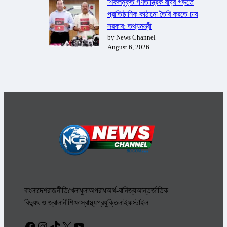
শিকলমুক্ত গণতান্ত্রিক রাষ্ট্র গড়তে
প্রাতিষ্ঠানিক কাঠামো তৈরি করতে চায়
সরকার: তথ্যমন্ত্রী
by News Channel
August 6, 2026
বাংলাদেশ
রাজনীতি
খেলাধুলা
অপরাধ
অর্থ-বানিজ্য
আন্তর্জাতিক
বিদ্যুৎ ও জ্বালানী
শিক্ষা
স্বাস্থ্য
প্রযুক্তি
লাইফস্টাইল
Facebook
Instagram
TikTok
X
YouTube