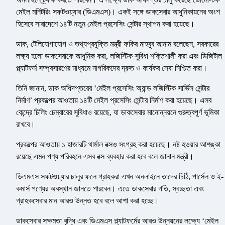
মেইল মনিটরিং সফটওয়্যার (ডিএমএস)। একই সঙ্গে ডাকসেবার আধুনিকায়নের অংশ
হিসেবে সারাদেশে ১৪টি নতুন মেইল প্রসেসিং সেন্টার স্থাপন করা হয়েছে।
ডাক, টেলিযোগাযোগ ও তথ্যপ্রযুক্তি মন্ত্রী ফকির মাহবুব আনাম বলেছেন, সরকারের
লক্ষ্য হলো ডাকসেবাকে আধুনিক করা, লজিস্টিক সুবিধা শক্তিশালী করা এবং ডিজিটাল
প্ল্যাটফর্ম সম্প্রসারণের মাধ্যমে নাগরিকদের দ্রুত ও কার্যকর সেবা নিশ্চিত করা।
তিনি জানান, ডাক অধিদপ্তরের ‘মেইল প্রসেসিং অ্যান্ড লজিস্টিক সার্ভিস সেন্টার
নির্মাণ’ প্রকল্পের আওতায় ১৪টি মেইল প্রসেসিং সেন্টার নির্মাণ করা হয়েছে। এসব
কেন্দ্রে চিলিং চেম্বারের সুবিধাও রয়েছে, যা ডাকসেবার মানোন্নয়নে গুরুত্বপূর্ণ ভূমিকা
রাখবে।
প্রকল্পের আওতায় ১ হাজারটি থার্মাল বক্সও সংগ্রহ করা হয়েছে। নষ্ট হওয়ার আশঙ্কা
রয়েছে এমন পণ্য পরিবহনে এসব বক্স ব্যবহার করা হবে বলে জানান মন্ত্রী।
ডিএমএস সফটওয়্যার চালুর ফলে গ্রাহকরা এখন অনলাইনে তাদের চিঠি, পার্সেল ও ই-
কমার্স পণ্যের অবস্থান জানতে পারবেন। এতে ডাকসেবার গতি, স্বচ্ছতা এবং
গ্রাহকসেবার মান আরও উন্নত হবে বলে আশা করা হচ্ছে।
ডাকসেবার সক্ষমতা বৃদ্ধি এবং ডিএমএস প্ল্যাটফর্মের আরও উন্নয়নের লক্ষ্যে ‘মেইল