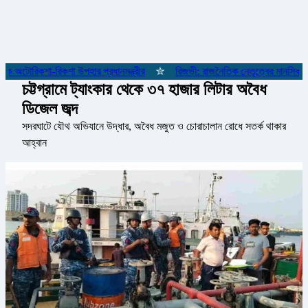
 অটোরিকশা-রিকশা উপহার প্রধানমন্ত্রীর
✮
রিজভী: রাজনৈতিক নেতৃত্বের মানসিকতা ন
চট্টগ্রামে ট্যাংকার থেকে ৩৭ হাজার লিটার অবৈধ
ডিজেল জব্দ
সদরঘাটে যৌথ অভিযানে উদ্ধার, অবৈধ মজুত ও চোরাচালান রোধে সতর্ক থাকার
আহ্বান