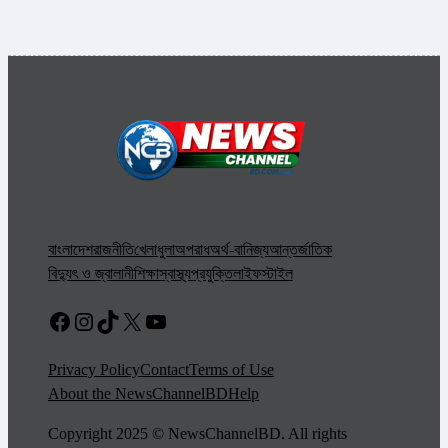
বাংলাদেশ
রাজনীতি
খেলাধুলা
অপরাধ
অর্থ-বানিজ্য
আন্তর্জাতিক
বিদ্যুৎ ও জ্বালানী
শিক্ষা
স্বাস্থ্য
প্রযুক্তি
লাইফস্টাইল
Facebook
Instagram
TikTok
X
YouTube
Privacy Policy
Contact
Terms of Use
About the NewsChannelBD
Help
Copyright 2025 © NewsChannelBD. All rights