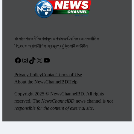
বাংলাদেশ
রাজনীতি
খেলাধুলা
অপরাধ
অর্থ-বানিজ্য
আন্তর্জাতিক
বিদ্যুৎ ও জ্বালানী
শিক্ষা
স্বাস্থ্য
প্রযুক্তি
লাইফস্টাইল
Facebook
Instagram
TikTok
X
YouTube
Privacy Policy
Contact
Terms of Use
About the NewsChannelBD
Help
Copyright 2025 © NewsChannelBD. All rights
reserved. The
NewsChannelBD
news channel is
not
responsible for the content of external site
.