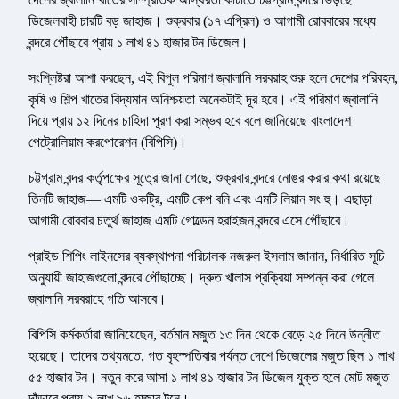
ডিজেলবাহী চারটি বড় জাহাজ। শুক্রবার (১৭ এপ্রিল) ও আগামী রোববারের মধ্যে
বন্দরে পৌঁছাবে প্রায় ১ লাখ ৪১ হাজার টন ডিজেল।
সংশ্লিষ্টরা আশা করছেন, এই বিপুল পরিমাণ জ্বালানি সরবরাহ শুরু হলে দেশের পরিবহন,
কৃষি ও শিল্প খাতের বিদ্যমান অনিশ্চয়তা অনেকটাই দূর হবে। এই পরিমাণ জ্বালানি
দিয়ে প্রায় ১২ দিনের চাহিদা পূরণ করা সম্ভব হবে বলে জানিয়েছে বাংলাদেশ
পেট্রোলিয়াম করপোরেশন (বিপিসি)।
চট্টগ্রাম বন্দর কর্তৃপক্ষের সূত্রে জানা গেছে, শুক্রবার বন্দরে নোঙর করার কথা রয়েছে
তিনটি জাহাজ— এমটি ওকট্রি, এমটি কেপ বনি এবং এমটি লিয়ান সং হু। এছাড়া
আগামী রোববার চতুর্থ জাহাজ এমটি গোল্ডেন হরাইজন বন্দরে এসে পৌঁছাবে।
প্রাইড শিপিং লাইনসের ব্যবস্থাপনা পরিচালক নজরুল ইসলাম জানান, নির্ধারিত সূচি
অনুযায়ী জাহাজগুলো বন্দরে পৌঁছাচ্ছে। দ্রুত খালাস প্রক্রিয়া সম্পন্ন করা গেলে
জ্বালানি সরবরাহে গতি আসবে।
বিপিসি কর্মকর্তারা জানিয়েছেন, বর্তমান মজুত ১৩ দিন থেকে বেড়ে ২৫ দিনে উন্নীত
হয়েছে। তাদের তথ্যমতে, গত বৃহস্পতিবার পর্যন্ত দেশে ডিজেলের মজুত ছিল ১ লাখ
৫৫ হাজার টন। নতুন করে আসা ১ লাখ ৪১ হাজার টন ডিজেল যুক্ত হলে মোট মজুত
দাঁড়াবে প্রায় ২ লাখ ৯৬ হাজার টনে।