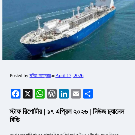
Posted by:
মনিরা আক্তার
on
April 17, 2026
Facebook
X
WhatsApp
WordPress
LinkedIn
Email
Share
স্টাফ রিপোর্টার | ১৭ এপ্রিল ২০২৬ | নিউজ চ্যানেল
বিডি
দেশের জ্বালানি খাতের সাম্প্রতিক অস্থিরতা কাটাতে চট্টগ্রাম বন্দরে ভিড়ছে