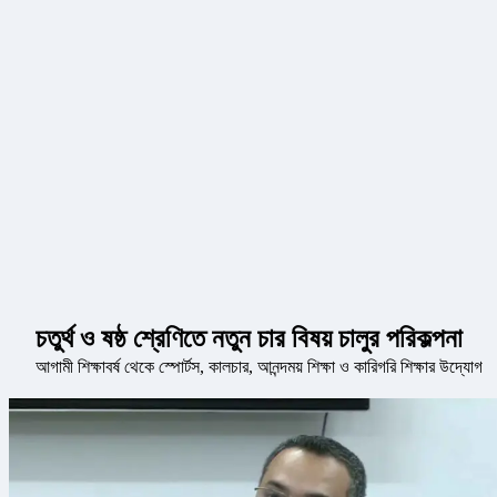
চতুর্থ ও ষষ্ঠ শ্রেণিতে নতুন চার বিষয় চালুর পরিকল্পনা
আগামী শিক্ষাবর্ষ থেকে স্পোর্টস, কালচার, আনন্দময় শিক্ষা ও কারিগরি শিক্ষার উদ্যোগ