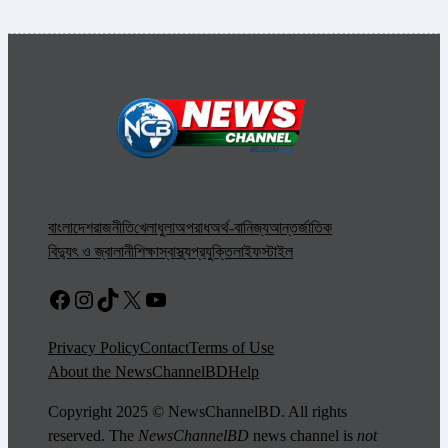
বাংলাদেশ
রাজনীতি
খেলাধুলা
অপরাধ
অর্থ-বানিজ্য
আন্তর্জাতিক
বিদ্যুৎ ও জ্বালানী
শিক্ষা
স্বাস্থ্য
প্রযুক্তি
লাইফস্টাইল
Facebook
Instagram
TikTok
X
YouTube
Privacy Policy
Contact
Terms of Use
About the NewsChannelBD
Help
Copyright 2025 © NewsChannelBD. All rights
reserved. The
NewsChannelBD
news channel is
not