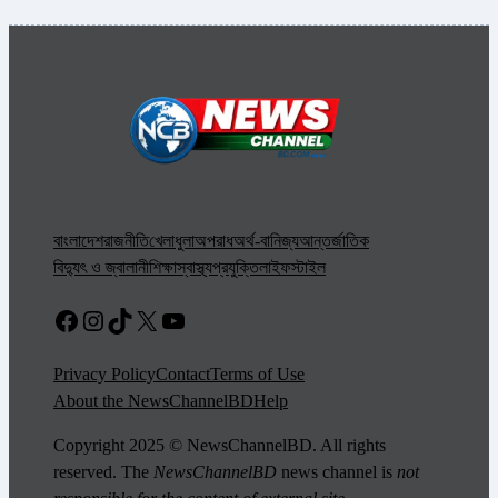
বাংলাদেশ
রাজনীতি
খেলাধুলা
অপরাধ
অর্থ-বানিজ্য
আন্তর্জাতিক
বিদ্যুৎ ও জ্বালানী
শিক্ষা
স্বাস্থ্য
প্রযুক্তি
লাইফস্টাইল
Facebook
Instagram
TikTok
X
YouTube
Privacy Policy
Contact
Terms of Use
About the NewsChannelBD
Help
Copyright 2025 © NewsChannelBD. All rights
reserved. The
NewsChannelBD
news channel is
not